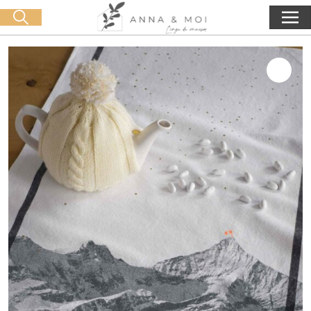
Livraison offerte dès 60€ d'achat
🛒 0 produit(s) :
0,00
€
Lancer la recherche