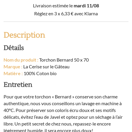
50
Livraison estimée le
mardi 11/08
x
70
Réglez en 3 x
6,33
€
avec Klarna
Description
Détails
Nom du produit :
Torchon Bernard 50 x 70
Marque :
La Cerise sur le Gâteau
Matière :
100% Coton bio
Entretien
Pour que votre torchon « Bernard » conserve son charme
authentique, nous vous conseillons un lavage en machine à
40°C. Pour préserver son coloris écru doux et ses motifs
délicats, évitez l’eau de Javel et optez pour un séchage à l’air
libre. Un petit secret de chez nous, repassez-le encore
légèrement humide, il sera encore plus doux!