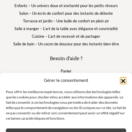
Enfants – Un univers doux et enchanté pour les petits rêveurs
Salon – Un écrin de confort pour des instants de détente
Terrasse et jardin – Une bulle de confort en plein air
Salle à manger – L’art de la table avec élégance et convivialité
Cuisine – L’art de recevoir et de partager
Salle de bain – Un cocon de douceur pour des instants bien-être
Besoin d'aide ?
Panier
FAQ
Gérer le consentement
Mon compte
Pour offrir les meilleures expériences, nous utilisons des technologies telles
que les cookies pour stocker et/ou accéder aux informations des appareils. Le
fait de consentir à ces technologies nous permettra de traiter des données
Suivez nous
telles que le comportement de navigation ou les ID uniques sur ce site. Le fait de
ne pas consentir ou de retirer son consentement peut avoir un effet négatif sur
certaines caractéristiques et fonctions.