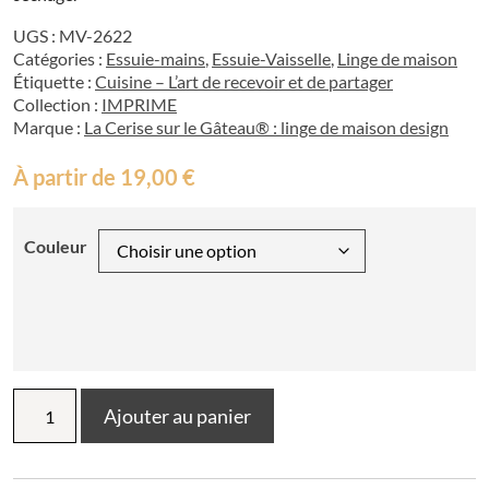
UGS :
MV-2622
Catégories :
Essuie-mains
,
Essuie-Vaisselle
,
Linge de maison
Étiquette :
Cuisine – L’art de recevoir et de partager
Collection :
IMPRIME
Marque :
La Cerise sur le Gâteau® : linge de maison design
À partir de
19,00
€
Couleur
quantité
Ajouter au panier
de
Torchon
Bernard