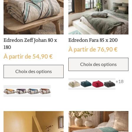
d
page
p
du
produit
Edredon Zeff Johan 80 x
Edredon Fara 85 x 200
180
À partir de
76,90
€
À partir de
54,90
€
C
Choix des options
p
Ce
a
Choix des options
produit
p
a
+18
v
plusieurs
L
variations.
o
Les
p
options
ê
peuvent
c
être
s
choisies
la
sur