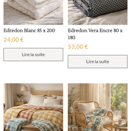
produit
Edredon Blanc 85 x 200
Edredon Vera Encre 80 x
180
24,00
€
53,00
€
Lire la suite
Lire la suite