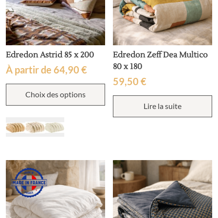
du
d
produit
p
Edredon Astrid 85 x 200
Edredon Zeff Dea Multico
80 x 180
À partir de
64,90
€
59,50
€
Ce
Choix des options
produit
a
Lire la suite
plusieurs
variations.
Les
options
peuvent
être
choisies
sur
la
page
du