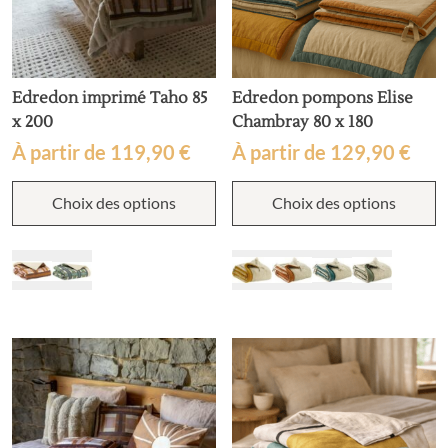
produit
p
Edredon imprimé Taho 85
Edredon pompons Elise
x 200
Chambray 80 x 180
À partir de
119,90
€
À partir de
129,90
€
Ce
C
Choix des options
Choix des options
produit
p
a
a
plusieurs
p
variations.
v
Les
L
options
o
peuvent
p
être
ê
choisies
c
sur
s
la
la
page
p