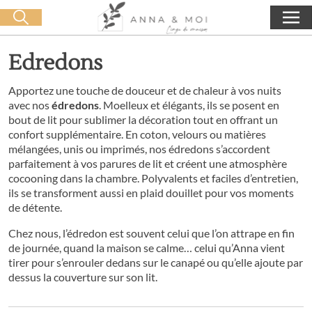
Livraison offerte dès 60€ d'achat
🛒 0 produit(s) :
0,00
€
Lancer la recherche
Edredons
Apportez une touche de douceur et de chaleur à vos nuits
avec nos
édredons
. Moelleux et élégants, ils se posent en
bout de lit pour sublimer la décoration tout en offrant un
confort supplémentaire. En coton, velours ou matières
mélangées, unis ou imprimés, nos édredons s’accordent
parfaitement à vos parures de lit et créent une atmosphère
cocooning dans la chambre. Polyvalents et faciles d’entretien,
ils se transforment aussi en plaid douillet pour vos moments
de détente.
Chez nous, l’édredon est souvent celui que l’on attrape en fin
de journée, quand la maison se calme… celui qu’Anna vient
tirer pour s’enrouler dedans sur le canapé ou qu’elle ajoute par
dessus la couverture sur son lit.