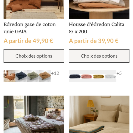
Edredon gaze de coton
Housse d’édredon Calita
unie GAÏA
85 x 200
À partir de
49,90
€
À partir de
39,90
€
Ce
C
Choix des options
Choix des options
produit
p
a
a
plusieurs
p
+12
+5
variations.
v
Les
L
options
o
peuvent
p
être
ê
choisies
c
sur
s
la
la
page
p
du
d