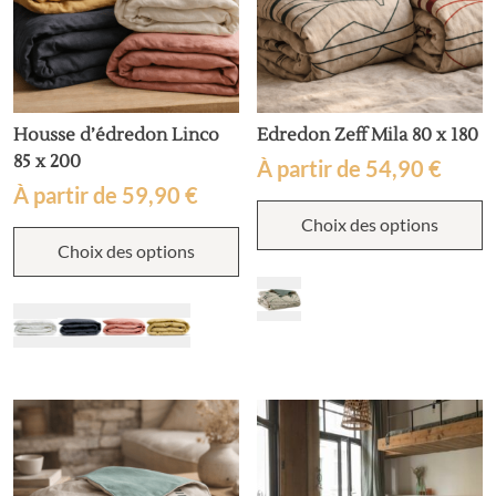
p
du
produit
Housse d’édredon Linco
Edredon Zeff Mila 80 x 180
85 x 200
À partir de
54,90
€
À partir de
59,90
€
C
Choix des options
p
Ce
a
Choix des options
produit
p
a
v
plusieurs
L
variations.
o
Les
p
options
ê
peuvent
c
être
s
choisies
la
sur
p
la