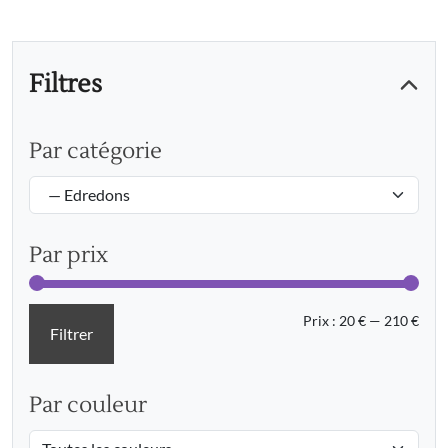
Filtres
Par catégorie
Par prix
Prix
Prix
Prix :
20 €
—
210 €
Filtrer
min
max
Par couleur