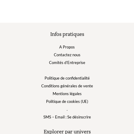
la
sur
p
la
d
page
p
du
produit
Infos pratiques
A Propos
Contactez nous
Comités d’Entreprise
Politique de confidentialité
Conditions générales de vente
Mentions légales
Politique de cookies (UE)
.
SMS – Email : Se désinscrire
Explorer par univers