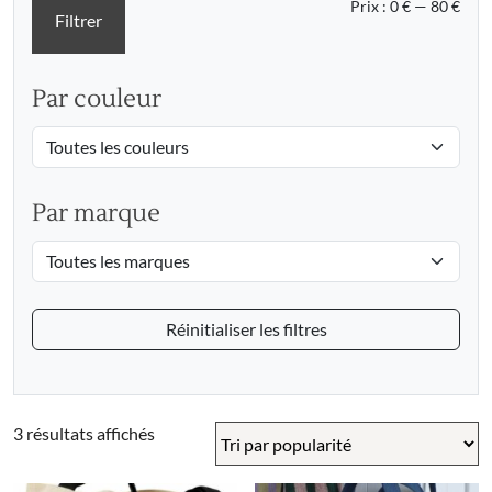
Prix
Prix
Prix :
0 €
—
80 €
Filtrer
min
max
Par couleur
Par marque
Réinitialiser les filtres
Trié
3 résultats affichés
par
popularité