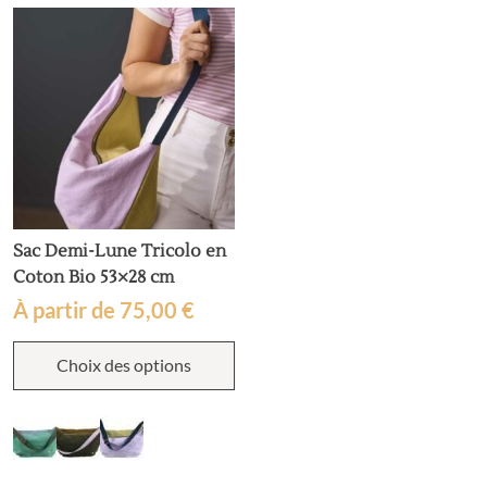
ê
c
s
la
p
d
p
Sac Demi-Lune Tricolo en
Coton Bio 53×28 cm
À partir de
75,00
€
Ce
Choix des options
produit
a
plusieurs
variations.
Les
options