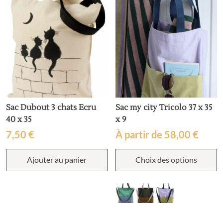
Sac Dubout 3 chats Ecru
Sac my city Tricolo 37 x 35
40 x 35
x 9
7,50
€
À partir de
58,00
€
C
Ajouter au panier
Choix des options
p
a
p
v
L
o
p