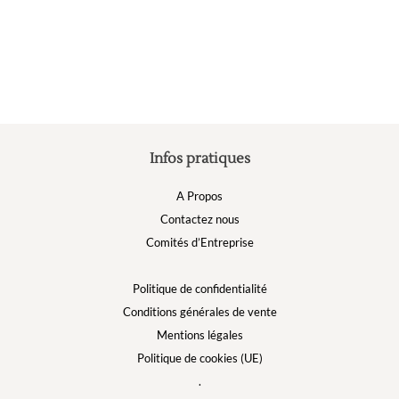
peuvent
être
choisies
sur
la
page
du
produit
Infos pratiques
A Propos
Contactez nous
Comités d’Entreprise
Politique de confidentialité
Conditions générales de vente
Mentions légales
Politique de cookies (UE)
.