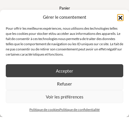
Panier
FAQ
Gérer le consentement
Mon compte
Pour offrir les meilleures expériences, nous utilisons des technologies telles
que les cookies pour stocker et/ou accéder aux informations des appareils. Le
fait de consentir à ces technologies nous permettra de traiter des données
Suivez nous
telles que le comportement de navigation ou les ID uniques sur ce site. Le fait de
ne pas consentir ou de retirer son consentement peut avoir un effet négatif sur
certaines caractéristiques et fonctions.
Accepter
Newsletter
Refuser
Ne manquez pas nos offres exclusives et nos ventes privées !
Voir les préférences
S'inscrire à la newsletter
Politique de cookies
Politique de confidentialité
Site réalisé par
Charly & Gandhi
Tous droits réservés Anna et Moi