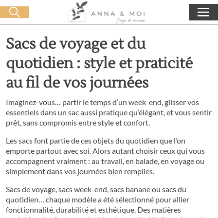
Livraison offerte dès 60€ d'achat
🛒 0 produit(s) :
0,00
€
Lancer la recherche
Sacs de voyage et du
quotidien : style et praticité
au fil de vos journées
Imaginez-vous… partir le temps d’un week-end, glisser vos
essentiels dans un sac aussi pratique qu’élégant, et vous sentir
prêt, sans compromis entre style et confort.
Les sacs font partie de ces objets du quotidien que l’on
emporte partout avec soi. Alors autant choisir ceux qui vous
accompagnent vraiment : au travail, en balade, en voyage ou
simplement dans vos journées bien remplies.
Sacs de voyage, sacs week-end, sacs banane ou sacs du
quotidien… chaque modèle a été sélectionné pour allier
fonctionnalité, durabilité et esthétique. Des matières