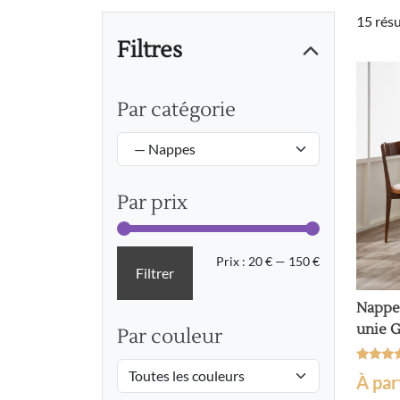
15 résu
Filtres
Par catégorie
Par prix
Prix
Prix
Prix :
20 €
—
150 €
Filtrer
min
max
Nappe 
unie 
Par couleur
Noté
1
À par
5
sur 5