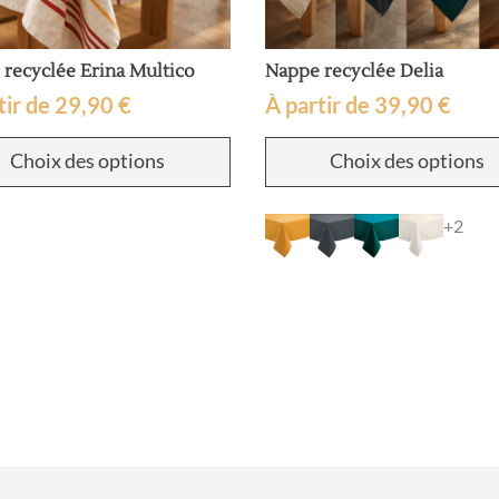
recyclée Erina Multico
Nappe recyclée Delia
tir de
29,90
€
À partir de
39,90
€
Ce
Choix des options
Choix des options
produit
a
plusieurs
+2
variations.
Les
options
peuvent
être
choisies
sur
la
page
du
produit