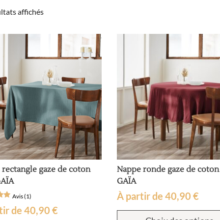
Trié
ltats affichés
par
popularité
rectangle gaze de coton
Nappe ronde gaze de coton
GAÏA
GAÏA
À partir de
40,90
€
Avis (1)
tir de
40,90
€