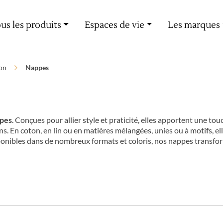
Livraison offerte dès 60€ d'achat
us les produits
Espaces de vie
Les marques
on
Nappes
pes
. Conçues pour allier style et praticité, elles apportent une tou
 En coton, en lin ou en matières mélangées, unies ou à motifs, ell
isponibles dans de nombreux formats et coloris, nos nappes transf