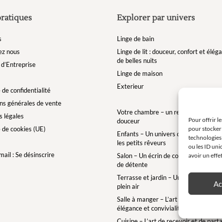
pratiques
Explorer par univers
s
Linge de bain
ez nous
Linge de lit : douceur, confort et élé
de belles nuits
d’Entreprise
Linge de maison
Exterieur
 de confidentialité
ns générales de vente
Votre chambre – un refuge de bien-êt
 légales
Pour offrir l
douceur
pour stocker 
e de cookies (UE)
Enfants – Un univers doux et enchan
technologies
les petits rêveurs
ou les ID uni
ail : Se désinscrire
avoir un effe
Salon – Un écrin de confort pour des 
de détente
Terrasse et jardin – Une bulle de conf
Ac
plein air
Salle à manger – L’art de la table ave
élégance et convivialité
Cuisine – L’art de recevoir et de part