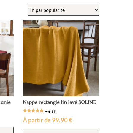
 unie
Nappe rectangle lin lavé SOLINE
Avis (1)
Noté
1
À partir de
99,90
€
5
sur 5
Ce
basé sur
Ce
notation