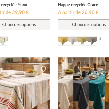
 recyclée Yuna
Nappe recyclée Grace
tir de
39,90
€
À partir de
26,90
€
Ce
Choix des options
Choix des options
produit
a
plusieurs
+4
variations.
Les
options
peuvent
être
choisies
sur
la
page
du
produit