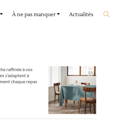
Mon compte
🛒 0 produit(s) :
0,00
€
À ne pas manquer
Actualités
Lancer la recherche
che raffinée à vos
es s’adaptent à
orment chaque repas