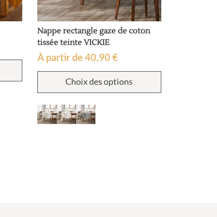
Nappe rectangle gaze de coton
tissée teinte VICKIE
À partir de
40,90
€
Ce
produit
Ce
a
Choix des options
produit
plusieurs
a
variations.
plusieurs
Les
variations.
options
Les
peuvent
options
être
peuvent
choisies
être
sur
choisies
la
sur
page
la
du
page
produit
du
produit