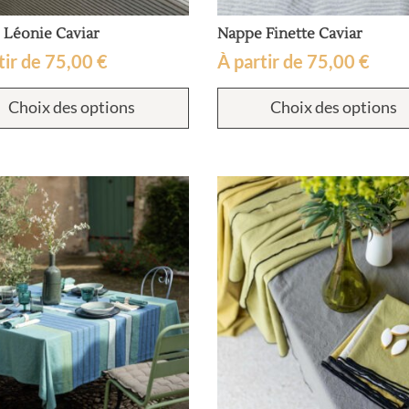
 Léonie Caviar
Nappe Finette Caviar
tir de
75,00
€
À partir de
75,00
€
Ce
Choix des options
Choix des options
produit
a
plusieurs
variations.
Les
options
peuvent
être
choisies
sur
la
page
du
produit