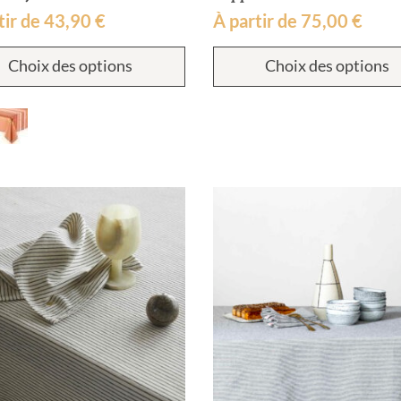
tir de
43,90
€
À partir de
75,00
€
Ce
Choix des options
Choix des options
produit
a
plusieurs
variations.
Les
options
peuvent
être
choisies
sur
la
page
du
produit