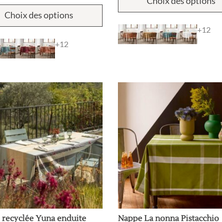
Choix des options
sur
Ce
Choix des options
produit
a
+12
plusieurs
+12
variations.
Les
options
peuvent
être
choisies
sur
la
page
du
produit
 recyclée Yuna enduite
Nappe La nonna Pistacchio