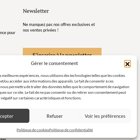
Newsletter
Ne manquez pas nos offres exclusives et
nos ventes privées !
gance pour
S'inscrire à la newsletter
Gérer le consentement
re et de
es meilleures expériences, nous utilisons des technologies telles que les cookies
et/ou accéder aux informations des appareils. Le fait de consentir à ces
té pour
 nous permettra de traiter des données telles que le comportement de navigation
ques sur ce site. Le fait de ne pas consentir ou de retirer son consentement peut
t négatif sur certaines caractéristiques et fonctions.
instants
ort en
cepter
Refuser
Voir les préférences
c
Politique de cookies
Politique de confidentialité
ager