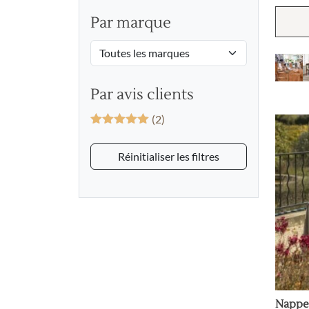
basé 
notation
Par marque
client
Par avis clients
(2)
Note
5
sur
5
Réinitialiser les filtres
Nappe