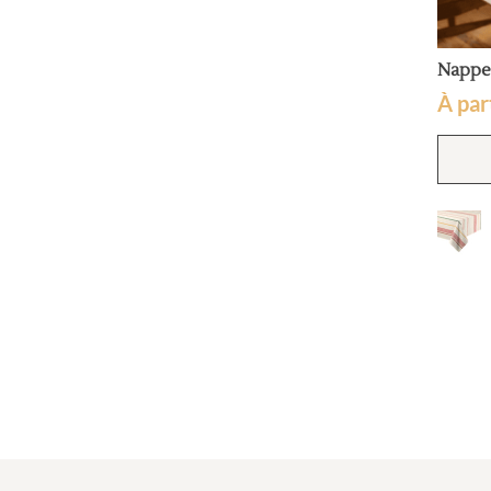
Nappe 
À par