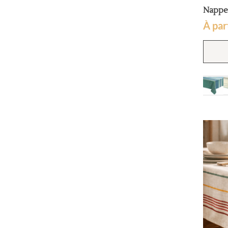
Nappe
À par