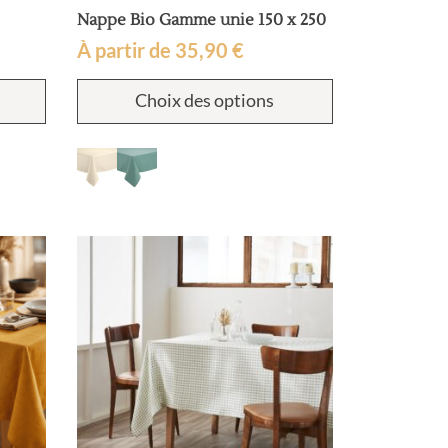
Nappe Bio Gamme unie 150 x 250
À partir de
35,90
€
Ce
Ce
Choix des options
produit
produit
a
a
plusieurs
plusieurs
variations.
variations.
Les
Les
options
options
peuvent
peuvent
être
être
choisies
choisies
sur
sur
la
la
page
page
du
du
produit
produit