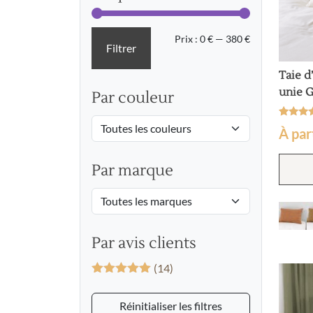
Prix
Prix
Prix :
0 €
—
380 €
Filtrer
min
max
Taie d
unie 
Par couleur
Noté
2
À par
5
sur 5
basé 
notatio
Par marque
client
Par avis clients
(14)
Note
5
sur
5
Réinitialiser les filtres