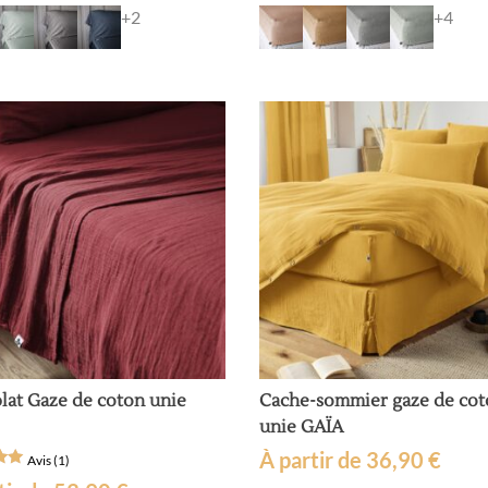
plusieurs
+2
+4
variations.
Les
options
peuvent
être
choisies
sur
la
page
du
produit
lat Gaze de coton unie
Cache-sommier gaze de co
unie GAÏA
À partir de
36,90
€
Avis (1)