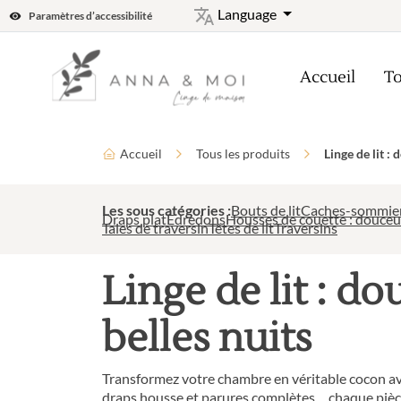
Language
Paramètres d’accessibilité
Accueil
To
Accueil
Tous les produits
Linge de lit :
Les sous catégories :
Bouts de lit
Caches-sommie
Draps plat
Edredons
Housses de couette : douceur
Taies de traversin
Têtes de lit
Traversins
Linge de lit : d
belles nuits
Transformez votre chambre en véritable cocon avec
draps housse et parures complètes… chaque pièce 