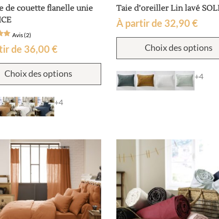
 de couette flanelle unie
Taie d’oreiller Lin lavé SO
ICE
À partir de
32,90
€
Avis (2)
Choix des options
tir de
36,00
€
sur
Ce
ns
Choix des options
produit
+4
a
plusieurs
+4
variations.
Les
options
peuvent
être
choisies
sur
la
page
du
produit