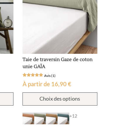
la
du
page
produit
du
produit
Taie de traversin Gaze de coton
unie GAÏA
Avis (1)
Noté
1
À partir de
16,90
€
5
sur 5
basé sur
Ce
Ce
notation
Choix des options
produit
produit
client
a
a
plusieurs
plusieurs
+12
variations.
variations.
Les
Les
options
options