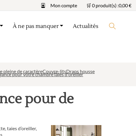
Mon compte
🛒 0 produit(s) :
0,00
€
À ne pas manquer
Actualités
Lancer la recherche
e pleine de caractère
Couvre-lits
Draps housse
légance pour votre chambre
Taies d'oreiller
gance pour de
 taies d’oreiller,
s.