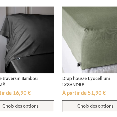
peuvent
être
choisies
sur
la
page
du
produit
e traversin Bambou
Drap housse Lyocell uni
MÉ
LYSANDRE
tir de
16,90
€
À partir de
51,90
€
Ce
Choix des options
Choix des options
produit
a