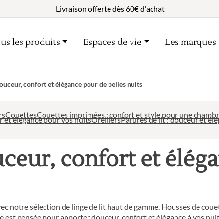
Livraison offerte dès 60€ d'achat
us les produits
Espaces de vie
Les marques
 douceur, confort et élégance pour de belles nuits
rs
Couettes
Couettes imprimées : confort et style pour une chambr
 et élégance pour vos nuits
Oreillers
Parures de lit : douceur et é
ouceur, confort et élé
 notre sélection de linge de lit haut de gamme. Housses de couette,
est pensée pour apporter douceur, confort et élégance à vos nuit