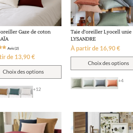
’oreiller Gaze de coton
Taie d’oreiller Lyocell unie
GAÏA
LYSANDRE
À partir de
16,90
€
Avis (2)
tir de
13,90
€
Choix des options
sur
Ce
ns
Choix des options
produit
a
+4
plusieurs
+12
variations.
Les
options
peuvent
être
choisies
sur