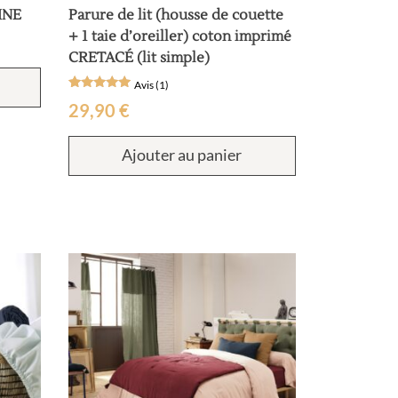
LINE
Parure de lit (housse de couette
+ 1 taie d’oreiller) coton imprimé
CRETACÉ (lit simple)
Ce
Avis (1)
produit
Noté
1
a
29,90
€
5
sur 5
plusieurs
basé sur
variations.
notation
Ajouter au panier
client
Les
options
peuvent
être
choisies
sur
la
page
du
produit