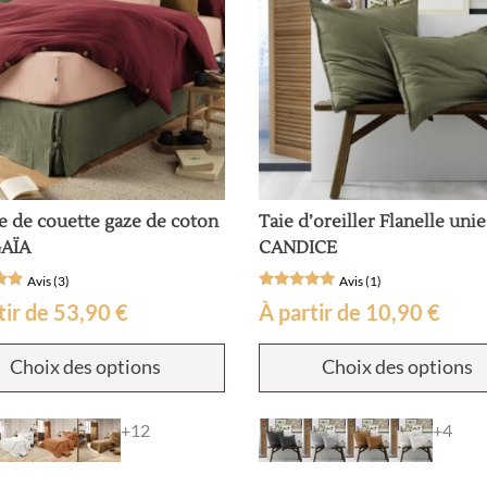
la
page
du
produit
 de couette gaze de coton
Taie d’oreiller Flanelle unie
GAÏA
CANDICE
Avis (3)
Avis (1)
Noté
1
tir de
53,90
€
À partir de
10,90
€
5
sur 5
sur
basé sur
Ce
ns
notation
Choix des options
Choix des options
produit
client
a
plusieurs
+12
+4
variations.
Les
options