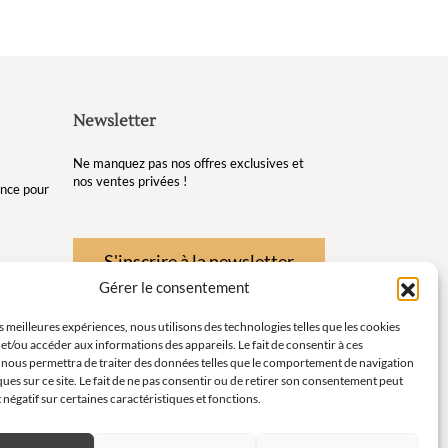
Newsletter
Ne manquez pas nos offres exclusives et
nos ventes privées !
gance pour
S'inscrire à la newsletter
Gérer le consentement
re et de
es meilleures expériences, nous utilisons des technologies telles que les cookies
et/ou accéder aux informations des appareils. Le fait de consentir à ces
té pour
 nous permettra de traiter des données telles que le comportement de navigation
ques sur ce site. Le fait de ne pas consentir ou de retirer son consentement peut
instants
t négatif sur certaines caractéristiques et fonctions.
ort en