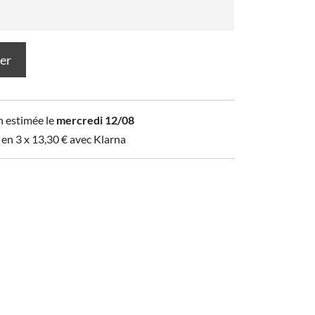
ier
n estimée le
mercredi 12/08
 en 3 x
13,30
€
avec Klarna