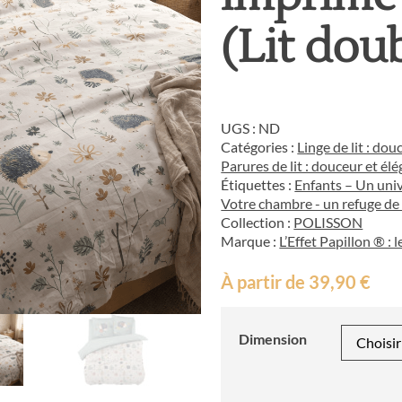
(Lit dou
UGS :
ND
Catégories :
Linge de lit : dou
Parures de lit : douceur et é
Étiquettes :
Enfants – Un univ
Votre chambre - un refuge de
Collection :
POLISSON
Marque :
L’Effet Papillon ® :
À partir de
39,90
€
Dimension