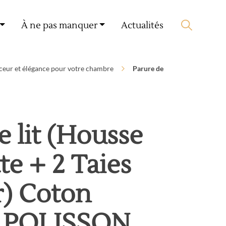
Mon compte
🛒 0 produit(s) :
0,00
€
À ne pas manquer
Actualités
Lancer la recherche
uceur et élégance pour votre chambre
Parure de
e lit (Housse
te + 2 Taies
er) Coton
 POLISSON