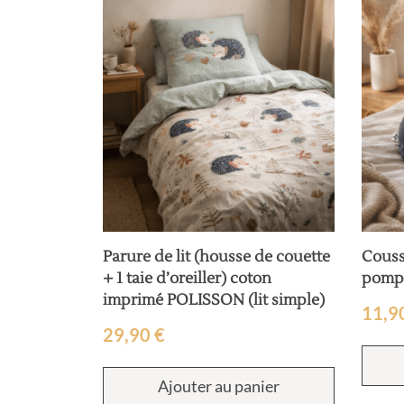
Parure de lit (housse de couette
Couss
+ 1 taie d’oreiller) coton
pomp
imprimé POLISSON (lit simple)
11,9
29,90
€
Ajouter au panier