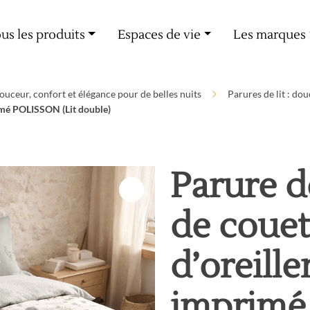
Livraison offerte dès 60€ d'achat
us les produits
Espaces de vie
Les marques
 douceur, confort et élégance pour de belles nuits
Parures de lit : do
rimé POLISSON (Lit double)
Parure d
de couet
d’oreill
imprimé