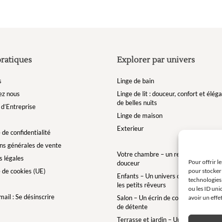
pratiques
Explorer par univers
s
Linge de bain
ez nous
Linge de lit : douceur, confort et élé
de belles nuits
d’Entreprise
Linge de maison
Exterieur
 de confidentialité
ns générales de vente
Votre chambre – un refuge de bien-êt
 légales
Pour offrir l
douceur
e de cookies (UE)
pour stocker 
Enfants – Un univers doux et enchan
technologies
les petits rêveurs
ou les ID uni
ail : Se désinscrire
Salon – Un écrin de confort pour des 
avoir un effe
de détente
Terrasse et jardin – Une bulle de conf