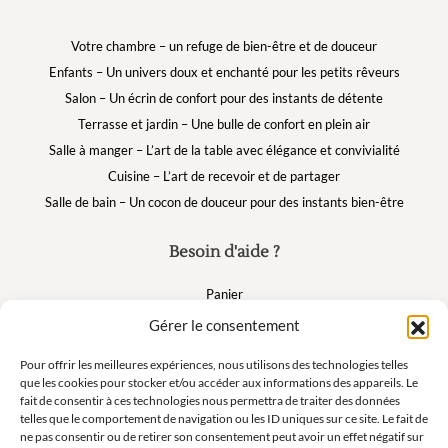
Votre chambre – un refuge de bien-être et de douceur
Enfants – Un univers doux et enchanté pour les petits rêveurs
Salon – Un écrin de confort pour des instants de détente
Terrasse et jardin – Une bulle de confort en plein air
Salle à manger – L’art de la table avec élégance et convivialité
Cuisine – L’art de recevoir et de partager
Salle de bain – Un cocon de douceur pour des instants bien-être
Besoin d'aide ?
Panier
FAQ
Gérer le consentement
Mon compte
Pour offrir les meilleures expériences, nous utilisons des technologies telles
que les cookies pour stocker et/ou accéder aux informations des appareils. Le
fait de consentir à ces technologies nous permettra de traiter des données
Suivez nous
telles que le comportement de navigation ou les ID uniques sur ce site. Le fait de
ne pas consentir ou de retirer son consentement peut avoir un effet négatif sur