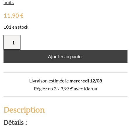
nuits
11,90
€
101 en stock
quantité
de
Coussin
déhoussable
Ajouter au panier
avec
pompons
POLISSON
Livraison estimée le
mercredi 12/08
Réglez en 3 x
3,97
€
avec Klarna
Description
Détails :