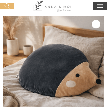
Livraison offerte dès 60€ d'achat
🛒 0 produit(s) :
0,00
€
Lancer la recherche