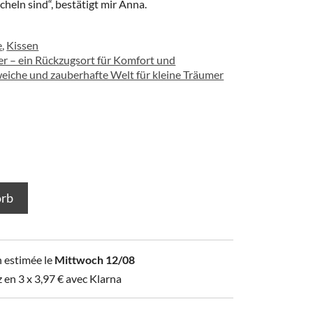
acheln sind“, bestätigt mir Anna.
e
,
Kissen
er – ein Rückzugsort für Komfort und
weiche und zauberhafte Welt für kleine Träumer
orb
n estimée le
Mittwoch 12/08
z en 3 x
3,97
€
avec Klarna