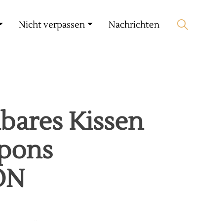
Mein Konto
🛒 0 produit(s) :
0,00
€
Nicht verpassen
Nachrichten
Suche starten
ares Kissen
pons
ON