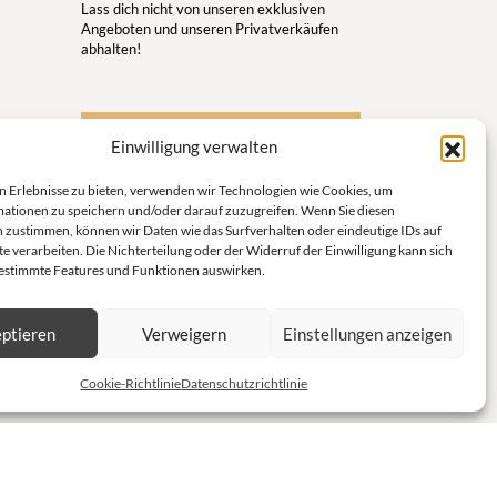
Lass dich nicht von unseren exklusiven
Angeboten und unseren Privatverkäufen
abhalten!
S'inscrire à la newsletter
Einwilligung verwalten
ugsort
n Erlebnisse zu bieten, verwenden wir Technologien wie Cookies, um
en
ationen zu speichern und/oder darauf zuzugreifen. Wenn Sie diesen
 zustimmen, können wir Daten wie das Surfverhalten oder eindeutige IDs auf
e Welt
e verarbeiten. Die Nichterteilung oder der Widerruf der Einwilligung kann sich
bestimmte Features und Funktionen auswirken.
eins und
ptieren
Verweigern
Einstellungen anzeigen
ür
Cookie-Richtlinie
Datenschutzrichtlinie
ort im
zugsort