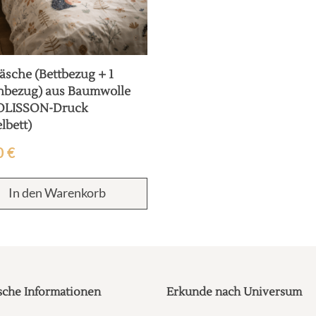
äsche (Bettbezug + 1
nbezug) aus Baumwolle
POLISSON-Druck
lbett)
0
€
In den Warenkorb
sche Informationen
Erkunde nach Universum