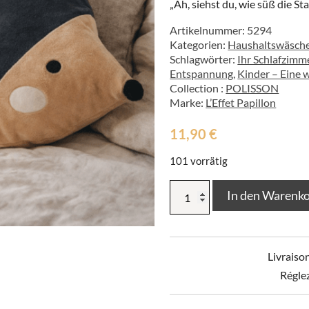
„Ah, siehst du, wie süß die St
Artikelnummer:
5294
Kategorien:
Haushaltswäsch
Schlagwörter:
Ihr Schlafzimm
Entspannung
,
Kinder – Eine 
Collection :
POLISSON
Marke:
L’Effet Papillon
11,90
€
101 vorrätig
Abnehmbares
In den Warenk
Kissen
mit
Pompons
POLISSON
Livraiso
Menge
Régle