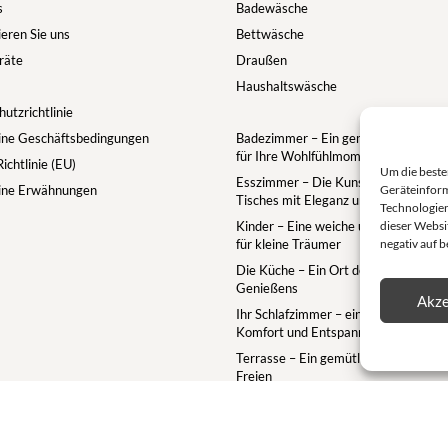
s
Badewäsche
eren Sie uns
Bettwäsche
räte
Draußen
Haushaltswäsche
utzrichtlinie
ine Geschäftsbedingungen
Badezimmer – Ein gemütlicher Rückz
für Ihre Wohlfühlmomente
ichtlinie (EU)
Um die beste
Esszimmer – Die Kunst des gedeckt
ine Erwähnungen
Geräteinform
Tisches mit Eleganz und Geselligkeit
Technologien
Kinder – Eine weiche und zauberhaft
dieser Websit
für kleine Träumer
negativ auf 
Die Küche – Ein Ort des Zusammens
Genießens
Akze
Ihr Schlafzimmer – ein Rückzugsort f
Komfort und Entspannung
Terrasse – Ein gemütlicher Rückzugs
Freien
Wohnzimmer – Ein gemütlicher Rück
für Entspannung und Geselligkeit