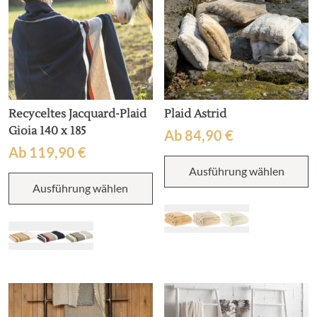
Recyceltes Jacquard-Plaid
Plaid Astrid
Gioia 140 x 185
Ab
84,90
€
Ab
119,90
€
D
Ausführung wählen
P
Dieses
w
Ausführung wählen
Produkt
m
weist
V
mehrere
au
Varianten
D
auf.
O
Die
k
Optionen
a
können
d
auf