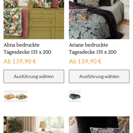
Produktseite
P
gewählt
g
werden
w
Alina bedruckte
Ariane bedruckte
Tagesdecke 135 x 200
Tagesdecke 135 x 200
Ab
139,90
€
Ab
139,90
€
Dieses
D
Ausführung wählen
Ausführung wählen
Produkt
P
weist
w
mehrere
m
Varianten
V
auf.
au
Die
D
Optionen
O
können
k
auf
a
der
d