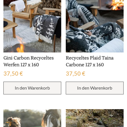
auf
a
der
d
Produktseite
P
gewählt
g
werden
w
Gini Carbon Recyceltes
Recyceltes Plaid Taina
Werfen 127 x 160
Carbone 127 x 160
37,50
€
37,50
€
In den Warenkorb
In den Warenkorb