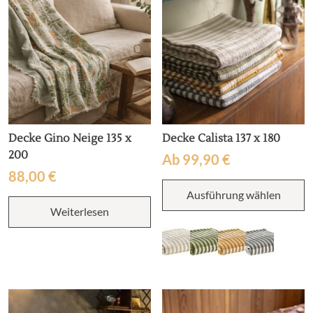
d
auf
P
der
g
Produktseite
w
gewählt
werden
Decke Gino Neige 135 x
Decke Calista 137 x 180
200
Ab
99,90
€
88,00
€
D
Ausführung wählen
P
w
Weiterlesen
m
V
au
D
O
k
a