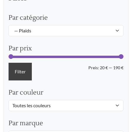
Par catégorie
Par prix
Min.
Max.
Preis:
20 €
—
190 €
Filter
Prei
Prei
Par couleur
Par marque