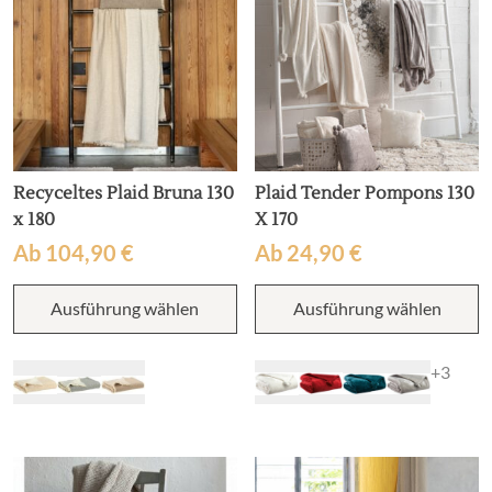
P
der
g
Produktseite
w
gewählt
werden
Recyceltes Plaid Bruna 130
Plaid Tender Pompons 130
x 180
X 170
Ab
104,90
€
Ab
24,90
€
Dieses
D
Ausführung wählen
Ausführung wählen
Produkt
P
weist
w
mehrere
m
+3
Varianten
V
auf.
au
Die
D
Optionen
O
können
k