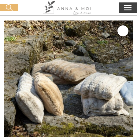
Kostenlose Lieferung ab 60€ Einkauf
🛒 0 produit(s) :
0,00
€
Suche starten