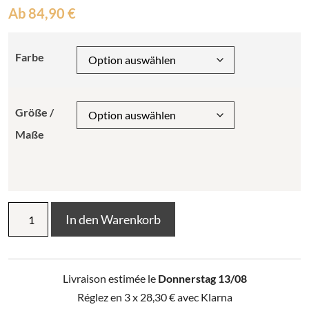
Ab
84,90
€
Farbe
Größe /
Maße
Plaid
In den Warenkorb
Astrid
Menge
Livraison estimée le
Donnerstag 13/08
Réglez en 3 x
28,30
€
avec Klarna