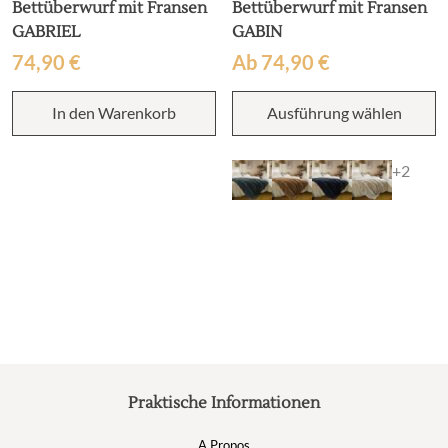
Bettüberwurf mit Fransen
Bettüberwurf mit Fransen
GABRIEL
GABIN
74,90
€
Ab
74,90
€
D
In den Warenkorb
Ausführung wählen
P
w
m
+2
V
au
D
O
k
a
d
P
g
w
Praktische Informationen
A Propos