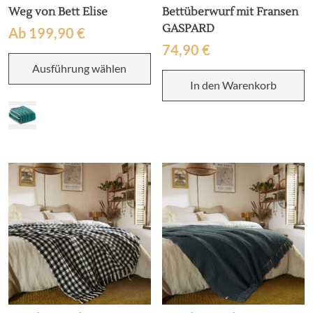
Weg von Bett Elise
Bettüberwurf mit Fransen
GASPARD
Ab
199,90
€
74,90
€
Dieses
Ausführung wählen
Produkt
weist
In den Warenkorb
mehrere
Varianten
auf.
Die
Optionen
können
auf
der
Produktseite
gewählt
werden