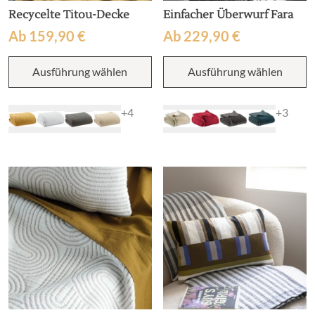
Recycelte Titou-Decke
Einfacher Überwurf Fara
Ab
159,90
€
Ab
229,90
€
Dieses
D
Ausführung wählen
Ausführung wählen
Produkt
P
weist
w
mehrere
m
+4
+3
Varianten
V
auf.
au
Die
D
Optionen
O
können
k
auf
a
der
d
Produktseite
P
gewählt
g
werden
w