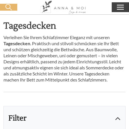
Kostenlose Lieferung ab 60€ Einkauf
🛒 0 produit(s) :
0,00
€
Suche starten
Tagesdecken
Verleihen Sie Ihrem Schlafzimmer Eleganz mit unseren
Tagesdecken
. Praktisch und stilvoll schmücken sie Ihr Bett
und schützen gleichzeitig die Bettwäsche. Aus Baumwolle,
Leinen oder Mischgeweben, uni oder gemustert – in vielen
Designs erhältlich, passend zu jedem Einrichtungsstil. Leicht
und atmungsaktiv eignen sie sich ideal als Sommerdecke oder
als zusätzliche Schicht im Winter. Unsere Tagesdecken
machen Ihr Bett zum Mittelpunkt des Schlafzimmers.
Filter