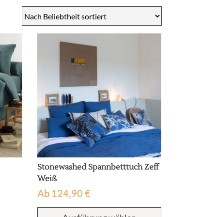
Stonewashed Spannbetttuch Zeff
Weiß
Ab
124,90
€
Dieses