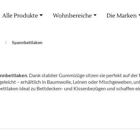
Kostenlose Lieferung ab 60€ Einkauf
Alle Produkte
Wohnbereiche
Die Marken
Spannbettlaken
nnbettlaken
. Dank stabiler Gummizüge sitzen sie perfekt auf der
geleicht – erhältlich in Baumwolle, Leinen oder Mischgeweben, uni
tlaken ideal zu Bettdecken- und Kissenbezügen und schaffen ein 