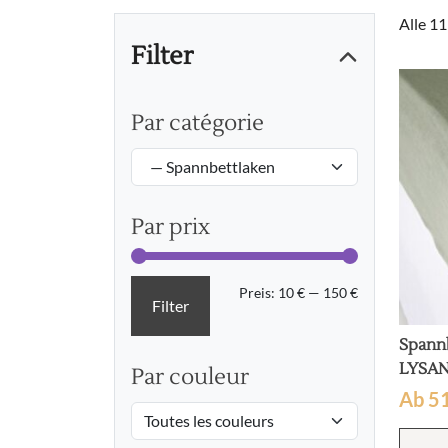
Alle 1
Filter
Par catégorie
Par prix
Min.
Max.
Preis:
10 €
—
150 €
Filter
Preis
Preis
Spannb
LYSA
Par couleur
Ab
5