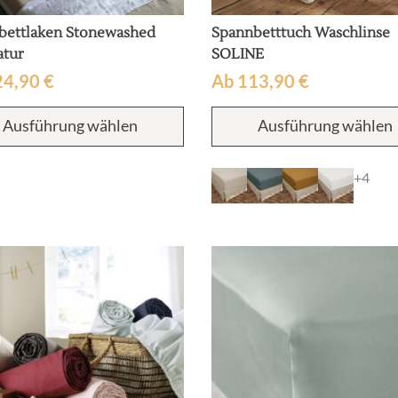
bettlaken Stonewashed
Spannbetttuch Waschlinse
atur
SOLINE
24,90
€
Ab
113,90
€
Dieses
Ausführung wählen
Ausführung wählen
Produkt
weist
mehrere
+4
Varianten
auf.
Die
Optionen
können
auf
der
Produktseite
gewählt
werden