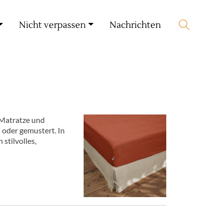
Mein Konto
🛒 0 produit(s) :
0,00
€
Nicht verpassen
Nachrichten
Suche starten
 Matratze und
 oder gemustert. In
stilvolles,