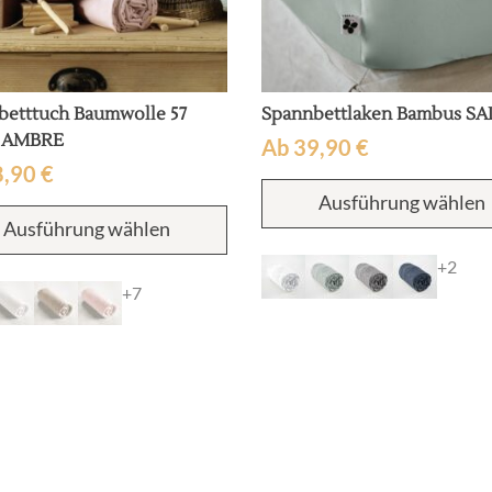
betttuch Baumwolle 57
Spannbettlaken Bambus S
 AMBRE
Ab
39,90
€
8,90
€
Ausführung wählen
Dieses
Ausführung wählen
Produkt
weist
+2
mehrere
+7
Varianten
auf.
Die
Optionen
können
auf
der
Produktseite
gewählt