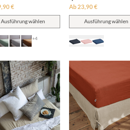
9,90
€
Ab
23,90
€
Dieses
Ausführung wählen
Ausführung wählen
Produkt
weist
mehrere
+4
Varianten
auf.
Die
Optionen
können
auf
der
Produktseite
gewählt
werden