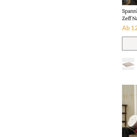
Spann
Zeff N
Ab
1