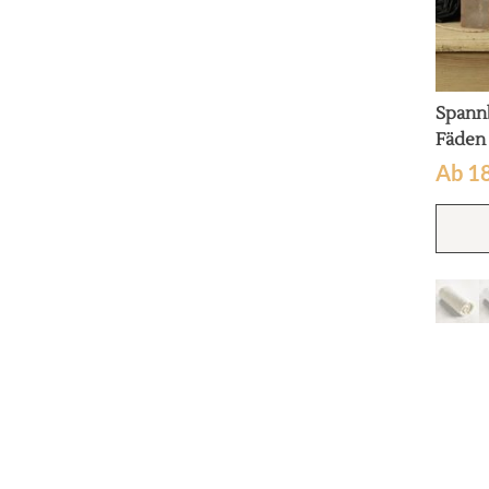
Spann
Fäden
Ab
1