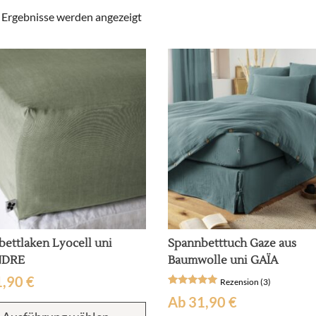
Nach
1 Ergebnisse werden angezeigt
Beliebtheit
sortiert
ettlaken Lyocell uni
Spannbetttuch Gaze aus
NDRE
Baumwolle uni GAÏA
1,90
€
Rezension (3)
Bewertet
3
Ab
31,90
€
Dieses
mit
5