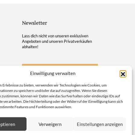
Newsletter
Lass dich nicht von unseren exklusiven
Angeboten und unseren Privatverkäufen
abhalten!
S'inscrire à la newsletter
Einwilligung verwalten
ugsort
n Erlebnisse zu bieten, verwenden wir Technologien wie Cookies, um
en
ationen zu speichern und/oder darauf zuzugreifen. Wenn Sie diesen
 zustimmen, können wir Daten wie das Surfverhalten oder eindeutige IDs auf
e Welt
e verarbeiten. Die Nichterteilung oder der Widerruf der Einwilligung kann sich
bestimmte Features und Funktionen auswirken.
eins und
ptieren
Verweigern
Einstellungen anzeigen
ür