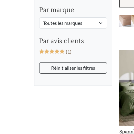
Par marque
Par avis clients
(1)
Bewertet mit
5
von 5
Réinitialiser les filtres
Spann