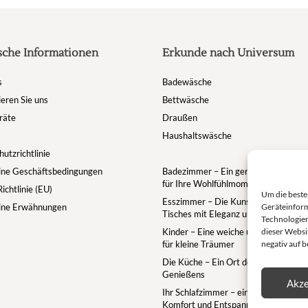
werden
sche Informationen
Erkunde nach Universum
s
Badewäsche
eren Sie uns
Bettwäsche
räte
Draußen
Haushaltswäsche
utzrichtlinie
ine Geschäftsbedingungen
Badezimmer – Ein gemütlicher Rückz
für Ihre Wohlfühlmomente
ichtlinie (EU)
Um die beste
Esszimmer – Die Kunst des gedeckt
ine Erwähnungen
Geräteinform
Tisches mit Eleganz und Geselligkeit
Technologien
Kinder – Eine weiche und zauberhaft
dieser Websit
für kleine Träumer
negativ auf 
Die Küche – Ein Ort des Zusammens
Genießens
Akze
Ihr Schlafzimmer – ein Rückzugsort f
Komfort und Entspannung