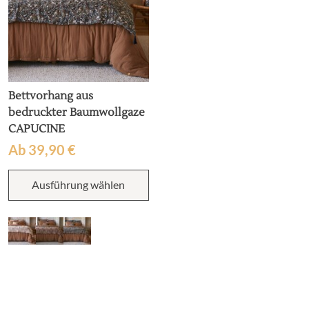
Bettvorhang aus
bedruckter Baumwollgaze
CAPUCINE
Ab
39,90
€
Dieses
Ausführung wählen
Produkt
weist
mehrere
Varianten
auf.
Die
Optionen
können
auf