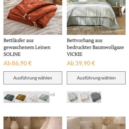
werden
g
w
Bettläufer aus
Bettvorhang aus
gewaschenem Leinen
bedruckter Baumwollgaze
SOLINE
VICKIE
Ab
86,90
€
Ab
39,90
€
Dieses
D
Ausführung wählen
Ausführung wählen
Produkt
P
weist
w
mehrere
m
+4
Varianten
V
auf.
au
Die
D
Optionen
O
können
k
auf
a