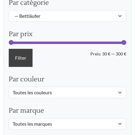
Par catégorie
Par prix
Min.
Max.
Preis:
30 €
—
300 €
Filter
Prei
Prei
Par couleur
Par marque