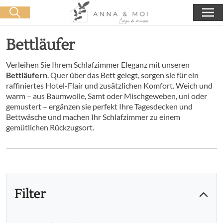
Kostenlose Lieferung ab 60€ Einkauf
🛒 0 produit(s) :
0,00
€
Suche starten
Bettläufer
Verleihen Sie Ihrem Schlafzimmer Eleganz mit unseren
Bettläufern
. Quer über das Bett gelegt, sorgen sie für ein
raffiniertes Hotel-Flair und zusätzlichen Komfort. Weich und
warm – aus Baumwolle, Samt oder Mischgeweben, uni oder
gemustert – ergänzen sie perfekt Ihre Tagesdecken und
Bettwäsche und machen Ihr Schlafzimmer zu einem
gemütlichen Rückzugsort.
Filter