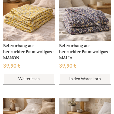
der
d
Produktseite
P
gewählt
g
werden
w
Bettvorhang aus
Bettvorhang aus
bedruckter Baumwollgaze
bedruckter Baumwollgaze
MANON
MALIA
39,90
€
39,90
€
Weiterlesen
In den Warenkorb