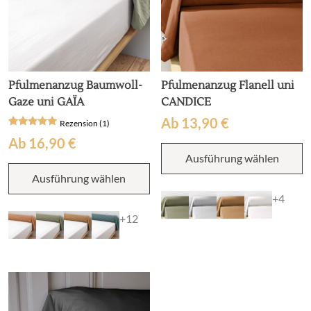
werden
w
Pfulmenanzug Baumwoll-
Pfulmenanzug Flanell uni
Gaze uni GAÏA
CANDICE
Ab
13,90
€
Rezension (1)
Bewertet
1
Ab
16,90
€
D
mit
5
Ausführung wählen
P
von 5,
Dieses
basierend
w
Ausführung wählen
Produkt
auf
m
Kundenbewertung
weist
+4
V
mehrere
au
+12
Varianten
D
auf.
O
Die
k
Optionen
a
können
d
auf
P
der