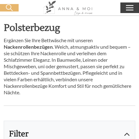
Kostenlose Lieferung ab 60€ Einkauf
🛒 0 produit(s) :
0,00
€
Suche starten
Polsterbezug
Ergänzen Sie Ihre Bettwäsche mit unseren
Nackenrollenbezügen
. Weich, atmungsaktiv und bequem –
sie schützen Ihre Nackenrolle und verleihen dem
Schlafzimmer Eleganz. In Baumwolle, Leinen oder
Mischgeweben, uni oder gemustert, passen sie perfekt zu
Bettdecken- und Spannbettbezügen. Pflegeleicht und in
vielen Farben erhältlich, verbinden unsere
Nackenrollenbezüge Komfort und Stil für noch gemütlichere
Nächte.
Filter