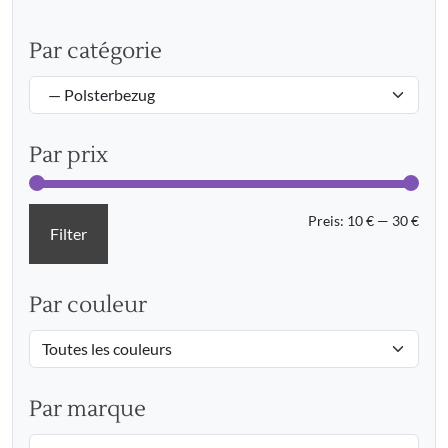
Par catégorie
Par prix
Min.
Max.
Preis:
10 €
—
30 €
Filter
Prei
Prei
Par couleur
Par marque