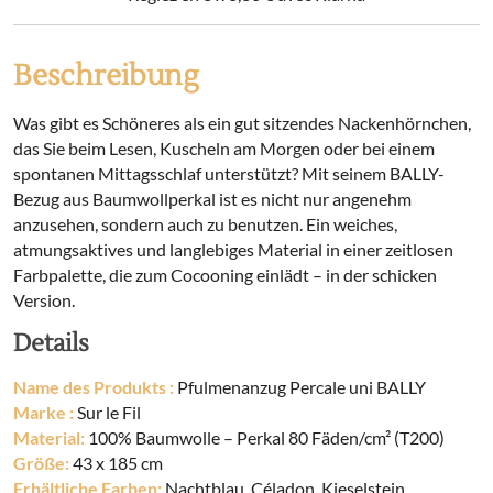
Beschreibung
Was gibt es Schöneres als ein gut sitzendes Nackenhörnchen,
das Sie beim Lesen, Kuscheln am Morgen oder bei einem
spontanen Mittagsschlaf unterstützt? Mit seinem BALLY-
Bezug aus Baumwollperkal ist es nicht nur angenehm
anzusehen, sondern auch zu benutzen. Ein weiches,
atmungsaktives und langlebiges Material in einer zeitlosen
Farbpalette, die zum Cocooning einlädt – in der schicken
Version.
Details
Name des Produkts :
Pfulmenanzug Percale uni BALLY
Marke :
Sur le Fil
Material:
100% Baumwolle – Perkal 80 Fäden/cm² (T200)
Größe:
43 x 185 cm
Erhältliche Farben:
Nachtblau, Céladon, Kieselstein,