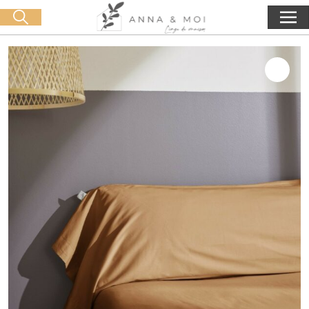
Kostenlose Lieferung ab 60€ Einkauf
🛒 0 produit(s) :
0,00
€
Suche starten