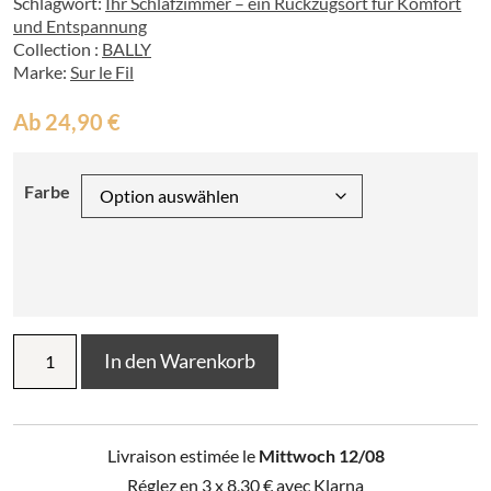
Schlagwort:
Ihr Schlafzimmer – ein Rückzugsort für Komfort
und Entspannung
Collection :
BALLY
Marke:
Sur le Fil
Ab
24,90
€
Farbe
Nackenrollenbezug
In den Warenkorb
aus
Baumwoll-
Perkal
BALLY
Livraison estimée le
Mittwoch 12/08
Menge
Réglez en 3 x
8,30
€
avec Klarna