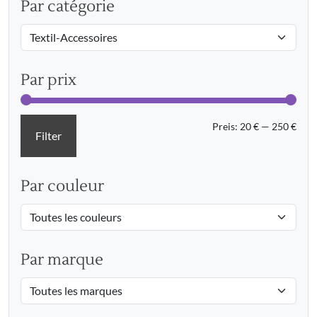
Par catégorie
Par prix
Min.
Max.
Preis:
20 €
—
250 €
Filter
Prei
Prei
Par couleur
Par marque