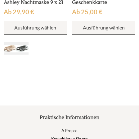
Ashley Nachtmaske 9 x 23
Geschenkkarte
Ab
29,90
€
Ab
25,00
€
Dieses
D
Ausführung wählen
Ausführung wählen
Produkt
P
weist
w
mehrere
m
Varianten
V
auf.
au
Die
D
Optionen
O
können
k
auf
a
der
d
Produktseite
P
gewählt
g
werden
w
Praktische Informationen
A Propos
Kontaktieren Sie uns