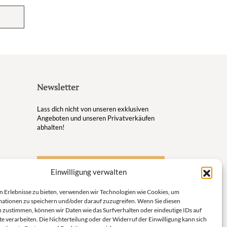
Newsletter
Lass dich nicht von unseren exklusiven
Angeboten und unseren Privatverkäufen
abhalten!
S'inscrire à la newsletter
Einwilligung verwalten
ugsort
n Erlebnisse zu bieten, verwenden wir Technologien wie Cookies, um
en
ationen zu speichern und/oder darauf zuzugreifen. Wenn Sie diesen
 zustimmen, können wir Daten wie das Surfverhalten oder eindeutige IDs auf
e verarbeiten. Die Nichterteilung oder der Widerruf der Einwilligung kann sich
e Welt