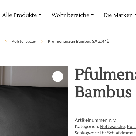
Kostenlose Lieferung ab 60€ Einkauf
Alle Produkte
Wohnbereiche
Die Marken
Polsterbezug
Pfulmenanzug Bambus SALOMÉ
Pfulmen
Bambus
Artikelnummer:
n. v.
Kategorien:
Bettwäsche
,
Pols
Schlagwort:
Ihr Schlafzimmer