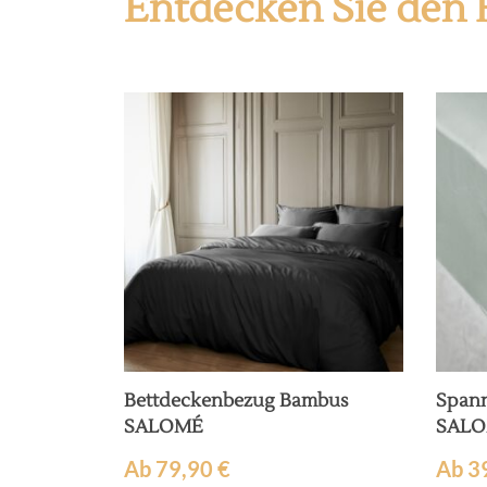
Entdecken Sie den 
Bettdeckenbezug Bambus
Spann
SALOMÉ
SAL
Ab
79,90
€
Ab
3