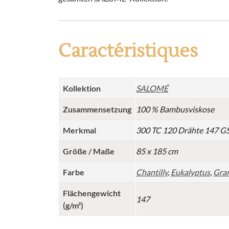
Caractéristiques
Kollektion
SALOMÉ
Zusammensetzung
100 % Bambusviskose
Merkmal
300 TC 120 Drähte 147 
Größe / Maße
85 x 185 cm
Farbe
Chantilly
,
Eukalyptus
,
Gran
Flächengewicht
147
(g/m²)