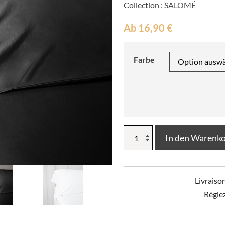
Collection :
SALOMÉ
Ab
16,90
€
Farbe
Pfulmenanzug
In den Warenk
Bambus
SALOMÉ
Menge
Livraiso
Régle