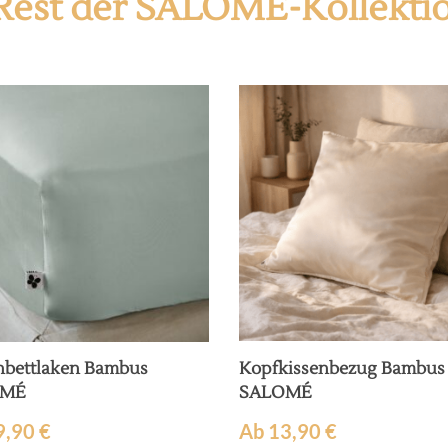
Rest der SALOMÉ-Kollekti
bettlaken Bambus
Kopfkissenbezug Bambus
OMÉ
SALOMÉ
9,90
€
Ab
13,90
€