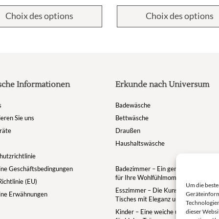
Choix des options
Choix des options
sche Informationen
Erkunde nach Universum
s
Badewäsche
eren Sie uns
Bettwäsche
räte
Draußen
Haushaltswäsche
utzrichtlinie
ine Geschäftsbedingungen
Badezimmer – Ein gemütlicher Rückz
für Ihre Wohlfühlmomente
ichtlinie (EU)
Um die beste
Esszimmer – Die Kunst des gedeckt
Geräteinform
ine Erwähnungen
Tisches mit Eleganz und Geselligkeit
Technologien
dieser Websit
Kinder – Eine weiche und zauberhaft