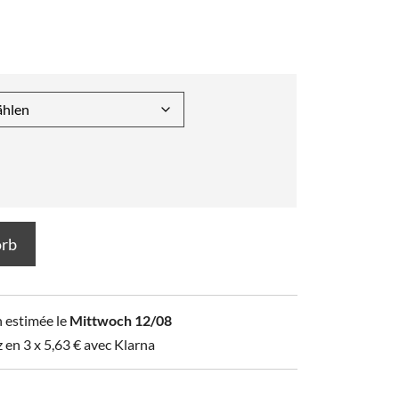
orb
n estimée le
Mittwoch 12/08
z en 3 x
5,63
€
avec Klarna