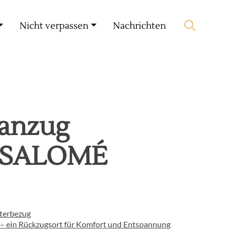
Mein Konto
🛒 0 produit(s) :
0,00
€
Nicht verpassen
Nachrichten
Suche starten
anzug
 SALOMÉ
terbezug
 – ein Rückzugsort für Komfort und Entspannung