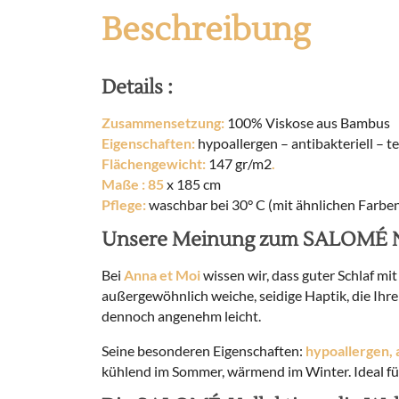
Beschreibung
Details :
Zusammensetzung:
100% Viskose aus Bambus
Eigenschaften:
hypoallergen – antibakteriell – 
Flächengewicht:
147 gr/m2
.
Maße
: 85
x 185 cm
Pflege:
waschbar bei 30° C (mit ähnlichen Farben
Unsere Meinung zum SALOMÉ N
Bei
Anna et Moi
wissen wir, dass guter Schlaf mit
außergewöhnlich weiche, seidige Haptik, die Ihr
dennoch angenehm leicht.
Seine besonderen Eigenschaften:
hypoallergen, 
kühlend im Sommer, wärmend im Winter. Ideal fü