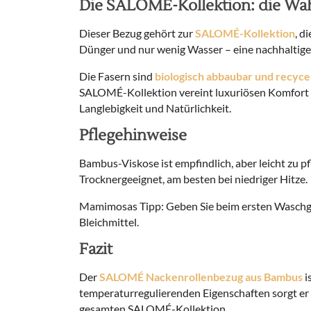
Die SALOMÉ-Kollektion: die Wa
Dieser Bezug gehört zur
SALOMÉ-Kollektion
, d
Dünger und nur wenig Wasser – eine nachhaltige 
Die Fasern sind
biologisch abbaubar und recyce
SALOMÉ-Kollektion vereint luxuriösen Komfort m
Langlebigkeit und Natürlichkeit.
Pflegehinweise
Bambus-Viskose ist empfindlich, aber leicht zu pf
Trocknergeeignet, am besten bei niedriger Hitze.
Mamimosas Tipp: Geben Sie beim ersten Waschgang
Bleichmittel.
Fazit
Der
SALOMÉ Nackenrollenbezug aus Bambus
i
temperaturregulierenden Eigenschaften sorgt er f
gesamten SALOMÉ-Kollektion.