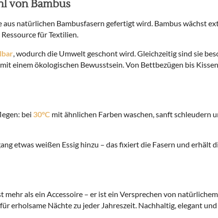
hl von Bambus
ie aus natürlichen Bambusfasern gefertigt wird. Bambus wächst ext
Ressource für Textilien.
lbar
, wodurch die Umwelt geschont wird. Gleichzeitig sind sie bes
it einem ökologischen Bewusstsein. Von Bettbezügen bis Kissenhü
legen: bei
30°C
mit ähnlichen Farben waschen, sanft schleudern u
 etwas weißen Essig hinzu – das fixiert die Fasern und erhält d
st mehr als ein Accessoire – er ist ein Versprechen von natürlich
ür erholsame Nächte zu jeder Jahreszeit. Nachhaltig, elegant und 