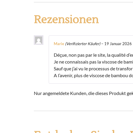
Rezensionen
Marie
(Verifizierter Käufer)
–
19 Januar 2026
Déçue, non pas par le site, la qualité d’
Je ne connaissais pas la viscose de bam
Sauf que j’ai vu le processus de transfo
A l’avenir, plus de viscose de bambou do
Nur angemeldete Kunden, die dieses Produkt gek