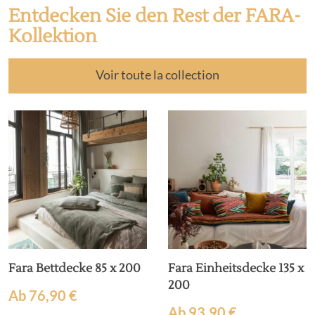
Entdecken Sie den Rest der FARA-
Kollektion
Voir toute la collection
Fara Bettdecke 85 x 200
Fara Einheitsdecke 135 x
200
Ab
76,90
€
Ab
93,90
€