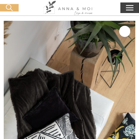
Kostenlose Lieferung ab 60€ Einkauf
🛒 0 produit(s) :
0,00
€
Suche starten