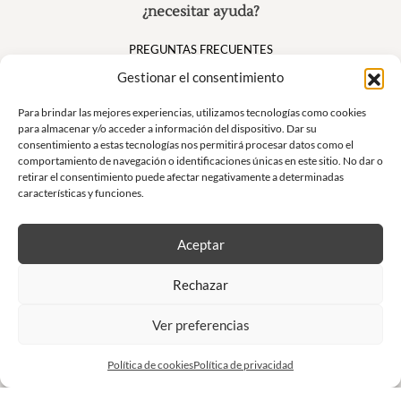
¿necesitar ayuda?
PREGUNTAS FRECUENTES
Mi cuenta
Gestionar el consentimiento
Cesta
Para brindar las mejores experiencias, utilizamos tecnologías como cookies
para almacenar y/o acceder a información del dispositivo. Dar su
consentimiento a estas tecnologías nos permitirá procesar datos como el
Suivez nous
comportamiento de navegación o identificaciones únicas en este sitio. No dar o
retirar el consentimiento puede afectar negativamente a determinadas
características y funciones.
Aceptar
Boletín
Rechazar
No se pierda nuestras ofertas exclusivas y nuestras ventas privadas
Ver preferencias
S'inscrire à la newsletter
Política de cookies
Política de privacidad