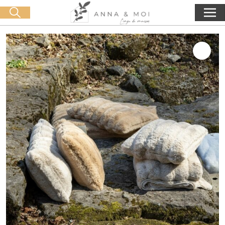
Oferta de entrega a partir de 60€ de compra
🛒 0 produit(s) :
0,00
€
Iniciar búsqueda