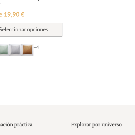
Y
e
19,90
€
Este
Seleccionar opciones
producto
tiene
múltiples
+4
variantes.
Las
opciones
se
pueden
elegir
en
la
página
de
producto
ación práctica
Explorar por universo