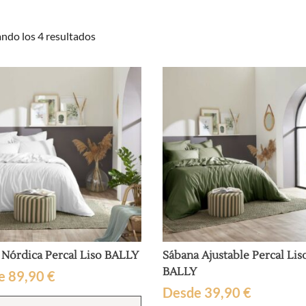
Ordenado
ndo los 4 resultados
por
popularidad
Nórdica Percal Liso BALLY
Sábana Ajustable Percal Lis
BALLY
e
89,90
€
Desde
39,90
€
Este