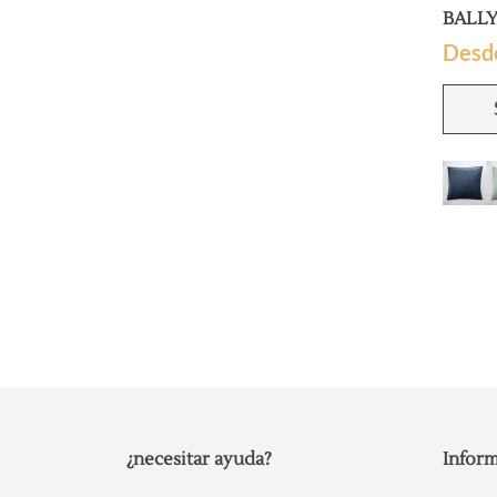
BALL
Desd
¿necesitar ayuda?
Inform