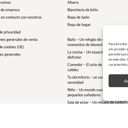
 somos
Afuera
 de empresa
Biancheria da letto
en contacto con nosotros
Ropa de baño
Ropa de hogar
 de privacidad
nes generales de venta
Baño – Un refugio de suavidad para t
Para brindar
momentos de bienestar
 de cookies (UE)
y/o acceder a
La cocina – Un espacio para comparti
permitirá pr
es generales
disfrutar
en este sitio
característic
Comedor – El arte de la mesa con ele
calidez
Tu dormitorio – un santuario de confo
A
serenidad
Niño – Un mundo suave y mágico par
pequeños soñadores
Sala de estar – Un refugio de confort
momentos de relax
Terraza – Un refugio acogedor al aire 