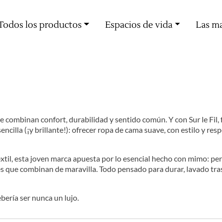
Oferta de entrega a partir de 60€ de compra
Todos los productos
Espacios de vida
Las m
combinan confort, durabilidad y sentido común. Y con Sur le Fil, f
cilla (¡y brillante!): ofrecer ropa de cama suave, con estilo y resp
 textil, esta joven marca apuesta por lo esencial hecho con mimo: p
s que combinan de maravilla. Todo pensado para durar, lavado tras
bería ser nunca un lujo.