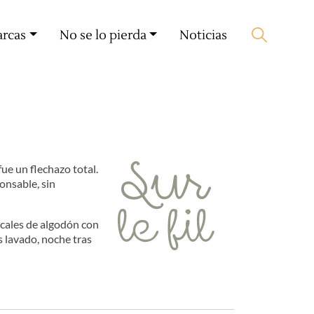
Mi cuenta
🛒 0 produit(s) :
0,00
€
arcas
No se lo pierda
Noticias
Iniciar búsqueda
ue un flechazo total.
onsable, sin
ercales de algodón con
 lavado, noche tras