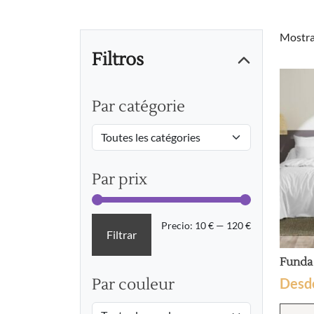
Mostra
Filtros
Par catégorie
Par prix
Precio
Precio
Precio:
10 €
—
120 €
Filtrar
mínimo
máximo
Funda 
Desd
Par couleur