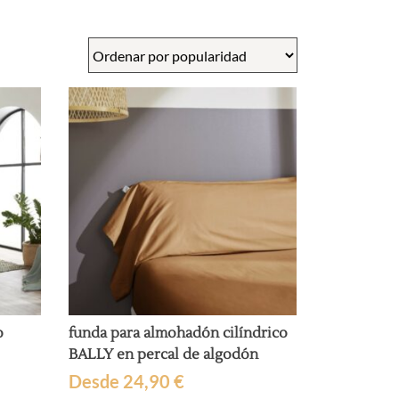
o
funda para almohadón cilíndrico
BALLY en percal de algodón
Desde
24,90
€