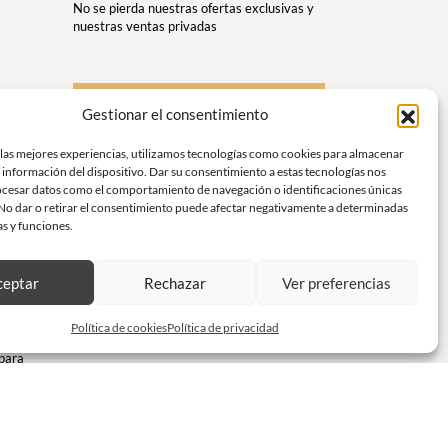
No se pierda nuestras ofertas exclusivas y
nuestras ventas privadas
S'inscrire à la newsletter
Gestionar el consentimiento
us
 las mejores experiencias, utilizamos tecnologías como cookies para almacenar
 información del dispositivo. Dar su consentimiento a estas tecnologías nos
r y
ocesar datos como el comportamiento de navegación o identificaciones únicas
. No dar o retirar el consentimiento puede afectar negativamente a determinadas
as y funciones.
gancia y
rt y
ceptar
Rechazar
Ver preferencias
a
Política de cookies
Política de privacidad
 para
libre