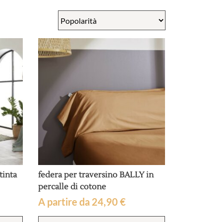
tinta
federa per traversino BALLY in
percalle di cotone
A partire da
24,90
€
Questo
Questo