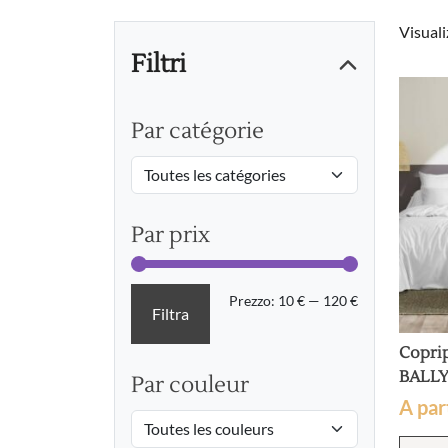
Visuali
Filtri
Par catégorie
Par prix
Prezzo
Prezzo
Prezzo:
10 €
—
120 €
Filtra
Min
Max
Coprip
BALL
Par couleur
A par