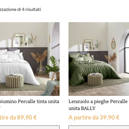
Popolarità
zzazione di 4 risultati
iumino Percalle tinta unita
Lenzuolo a pieghe Percalle 
Y
unita BALLY
tire da
89,90
€
A partire da
39,90
€
Questo