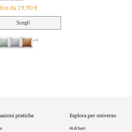
tire da
19,90
€
Questo
Scegli
prodotto
ha
più
+4
varianti.
Le
opzioni
possono
essere
scelte
nella
pagina
del
prodotto
azioni pratiche
Esplora per universo
mo
Al di fuori