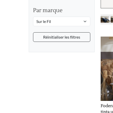
Par marque
Réinitialiser les filtres
Fodera
tinta 