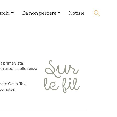
Il mio compagno
🛒 0 produit(s) :
0,00
€
archi
Da non perdere
Notizie
Lancia la ricerca
a prima vista!
e e responsabile senza
ficato Oeko-Tex,
po notte.