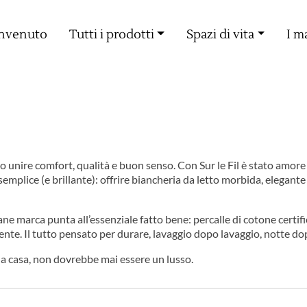
Consegna gratuita a partire da 60€ di acquisto
nvenuto
Tutti i prodotti
Spazi di vita
I m
 unire comfort, qualità e buon senso. Con Sur le Fil è stato amore 
mplice (e brillante): offrire biancheria da letto morbida, elegant
vane marca punta all’essenziale fatto bene: percalle di cotone certi
ente. Il tutto pensato per durare, lavaggio dopo lavaggio, notte do
a casa, non dovrebbe mai essere un lusso.