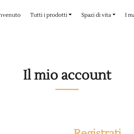
Consegna gratuita a partire da 60€ di acquisto
nvenuto
Tutti i prodotti
Spazi di vita
I m
Il mio account
Registrati