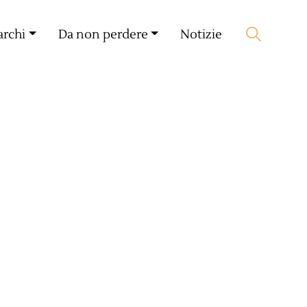
Il mio compagno
🛒 0 produit(s) :
0,00
€
archi
Da non perdere
Notizie
Lancia la ricerca