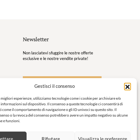
Newsletter
Non lasciatevi sfuggire le nostre offerte
esclusive e le nostre vendite private!
S'inscrire à la newsletter
Gestisci il consenso
 tuoi
e migliori esperienze, utilizziamo tecnologie come i cookie per archiviare e/o
 informazioni sul dispositivo. Il consenso a queste tecnologie ci consentirà di
o per
i come il comportamento di navigazione o gli ID univoci su questo sito. Il
enso o la revoca del consenso potrebbero avere un impatto negativo su alcune
he e funzioni.
omfort e
ettare
Rifiutare
Visualizza le preferenze