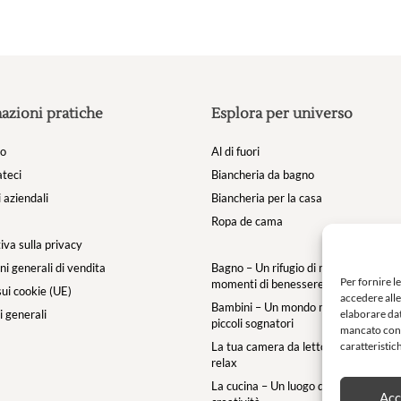
azioni pratiche
Esplora per universo
mo
Al di fuori
teci
Biancheria da bagno
 aziendali
Biancheria per la casa
Ropa de cama
iva sulla privacy
ni generali di vendita
Bagno – Un rifugio di morbidezza per i
Per fornire l
momenti di benessere
sui cookie (UE)
accedere alle
Bambini – Un mondo morbido e magic
elaborare dat
 generali
piccoli sognatori
mancato cons
caratteristic
La tua camera da letto – un’oasi di c
relax
La cucina – Un luogo di convivialità e
Acc