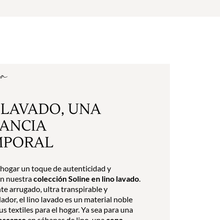
ia
 LAVADO, UNA
ANCIA
MPORAL
 hogar un toque de autenticidad y
on nuestra
colección Soline en lino lavado
.
e arrugado, ultra transpirable y
dor, el lino lavado es un material noble
us textiles para el hogar. Ya sea para una
escanso
en sábanas de lino, una
cena