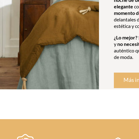
elegante
co
momento de
delantales d
estética y c
¿Lo mejor?
y
no necesi
auténtico q
de moda.
Más i