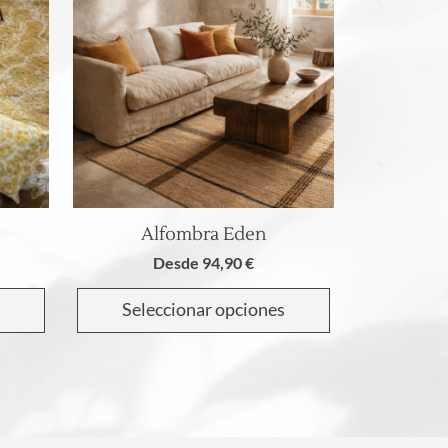
Alfombra Eden
Este
producto
Desde
94,90
€
tiene
múltiples
Seleccionar opciones
variantes.
Las
opciones
se
pueden
elegir
en