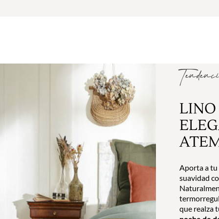
Tendenc
LINO
ELEG
ATE
Aporta a tu
suavidad c
Naturalment
termorregula
que realza t
noche de d