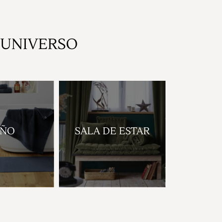
la
página
de
 UNIVERSO
producto
AÑO
SALA DE ESTAR
TER