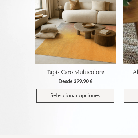
Tapis Caro Multicolore
A
Este
producto
Desde
399,90
€
tiene
múltiples
Seleccionar opciones
variantes.
Las
opciones
se
pueden
elegir
en