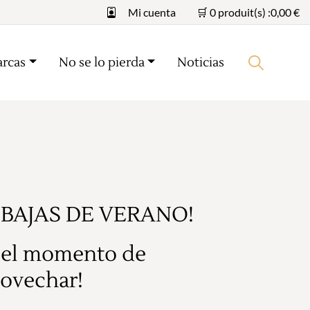
Mi cuenta
🛒 0 produit(s) :
0,00
€
arcas
No se lo pierda
Noticias
Iniciar búsqueda
EBAJAS DE VERANO!
 el momento de
ovechar!