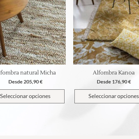
lfombra natural Micha
Alfombra Kanoa
Este
Este
producto
producto
Desde
205,90
€
Desde
176,90
€
tiene
tiene
múltiples
múltiples
Seleccionar opciones
Seleccionar opciones
variantes.
variantes.
Las
Las
opciones
opciones
se
se
pueden
pueden
elegir
elegir
en
en