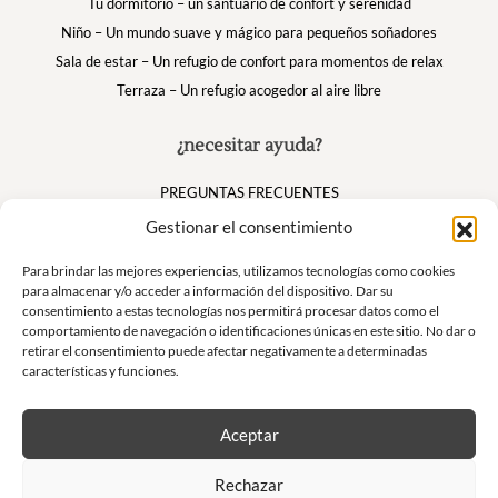
Tu dormitorio – un santuario de confort y serenidad
Niño – Un mundo suave y mágico para pequeños soñadores
Sala de estar – Un refugio de confort para momentos de relax
Terraza – Un refugio acogedor al aire libre
¿necesitar ayuda?
PREGUNTAS FRECUENTES
Mi cuenta
Gestionar el consentimiento
Cesta
Para brindar las mejores experiencias, utilizamos tecnologías como cookies
para almacenar y/o acceder a información del dispositivo. Dar su
consentimiento a estas tecnologías nos permitirá procesar datos como el
Suivez nous
comportamiento de navegación o identificaciones únicas en este sitio. No dar o
retirar el consentimiento puede afectar negativamente a determinadas
características y funciones.
Aceptar
Boletín
Rechazar
No se pierda nuestras ofertas exclusivas y nuestras ventas privadas