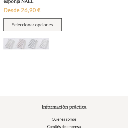
esponja NAËL
Desde
26,90
€
Este
Seleccionar opciones
producto
tiene
múltiples
variantes.
Las
opciones
se
pueden
elegir
en
la
página
de
producto
Información práctica
Quiénes somos
Comités de empresa