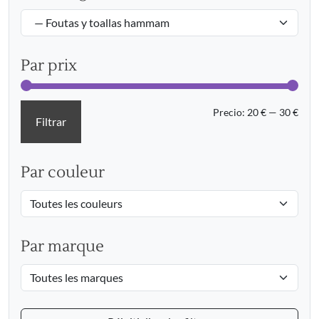
Par prix
Prec
Prec
Precio:
20 €
—
30 €
Filtrar
mín
máx
Par couleur
Par marque