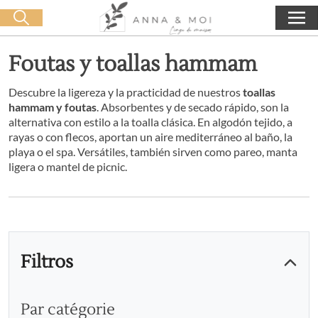
Oferta de entrega a partir de 60€ de compra
🛒 0 produit(s) :
0,00
€
Iniciar búsqueda
Foutas y toallas hammam
Descubre la ligereza y la practicidad de nuestros
toallas
hammam y foutas
. Absorbentes y de secado rápido, son la
alternativa con estilo a la toalla clásica. En algodón tejido, a
rayas o con flecos, aportan un aire mediterráneo al baño, la
playa o el spa. Versátiles, también sirven como pareo, manta
ligera o mantel de picnic.
Filtros
Par catégorie