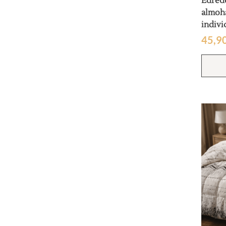
Edred
almoh
indivi
45,9