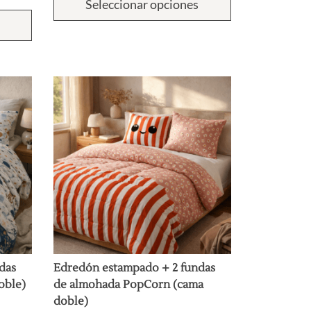
Seleccionar opciones
producto
tiene
múltiples
variantes.
Las
opciones
se
pueden
elegir
en
la
página
de
producto
das
Edredón estampado + 2 fundas
oble)
de almohada PopCorn (cama
doble)