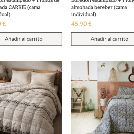
ón estampado + 1 funda de
Edredón estampado + 1 fun
ada CARRIE (cama
almohada bereber (cama
dual)
individual)
0
€
45,90
€
Añadir al carrito
Añadir al carrito