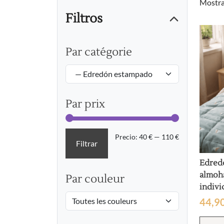
Mostra
Filtros
Par catégorie
Par prix
Precio
Precio
Precio:
40 €
—
110 €
Filtrar
mínimo
máximo
Edred
almoh
Par couleur
indivi
44,9