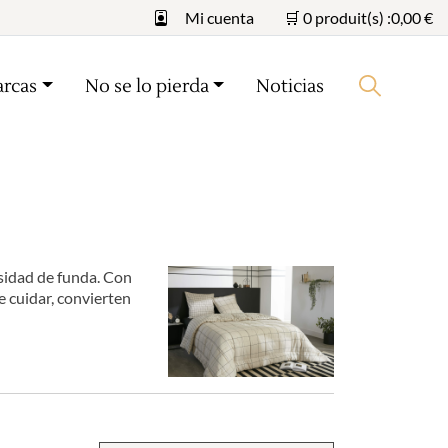
Mi cuenta
🛒 0 produit(s) :
0,00
€
arcas
No se lo pierda
Noticias
Iniciar búsqueda
esidad de funda. Con
e cuidar, convierten