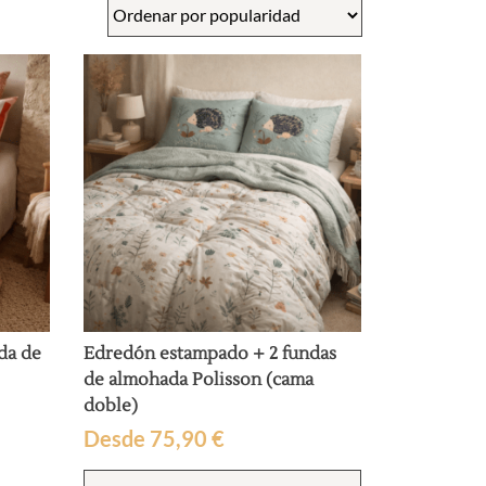
da de
Edredón estampado + 2 fundas
de almohada Polisson (cama
doble)
Desde
75,90
€
Este