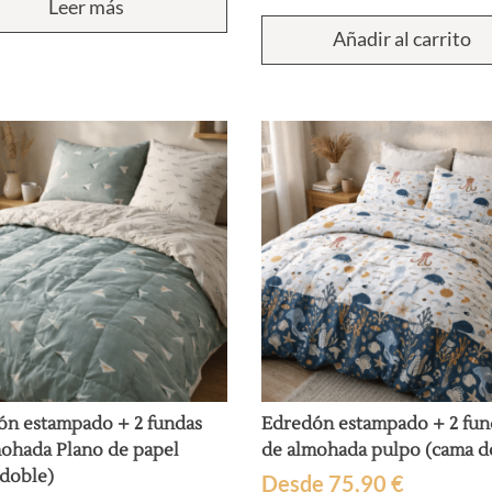
Leer más
de 5 en
base a
Añadir al carrito
valoración
de un
cliente
ón estampado + 2 fundas
Edredón estampado + 2 fun
ohada Plano de papel
de almohada pulpo (cama d
doble)
Desde
75,90
€