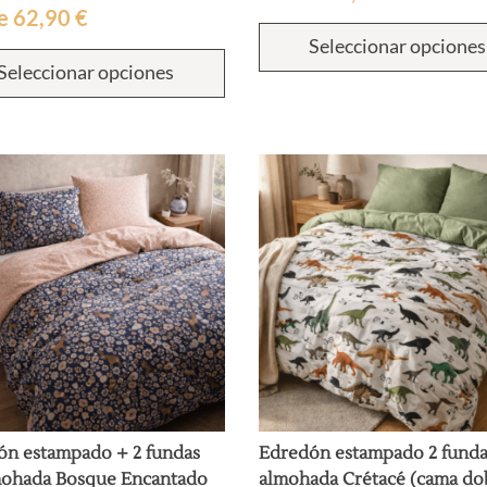
e
62,90
€
Seleccionar opciones
Este
Seleccionar opciones
producto
tiene
múltiples
variantes.
Las
opciones
se
pueden
elegir
en
la
página
de
producto
ón estampado + 2 fundas
Edredón estampado 2 funda
mohada Bosque Encantado
almohada Crétacé (cama do