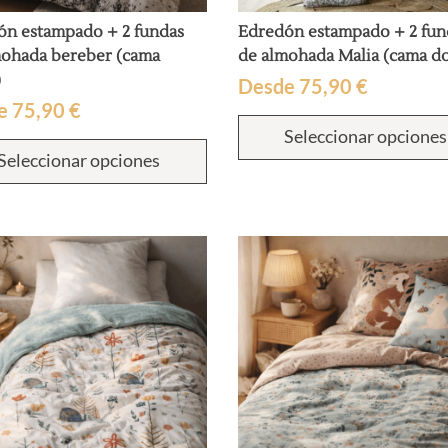
ón estampado + 2 fundas
Edredón estampado + 2 fun
mohada bereber (cama
de almohada Malia (cama d
)
Desde
75,90
€
e
75,90
€
Seleccionar opciones
Este
Seleccionar opciones
producto
tiene
múltiples
variantes.
Las
opciones
se
pueden
elegir
en
la
página
de
producto