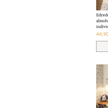
Edred
almoh
indivi
44,9