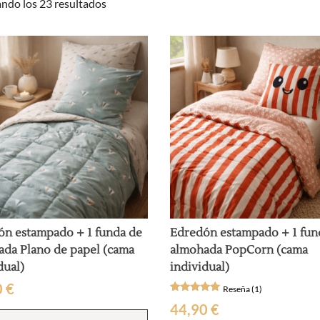
Ordenado
ndo los 23 resultados
por
popularidad
ón estampado + 1 funda de
Edredón estampado + 1 fun
ada Plano de papel (cama
almohada PopCorn (cama
dual)
individual)
0
€
Reseña (1)
Valorado
1
44,90
€
con
5