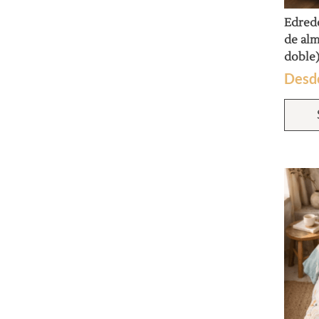
Edred
de al
doble
Desd