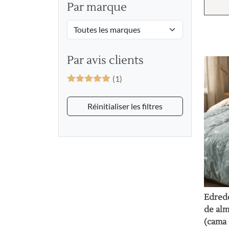
Par marque
Par avis clients
(1)
Valorado
con
5
de 5
Réinitialiser les filtres
Edred
de alm
(cama 