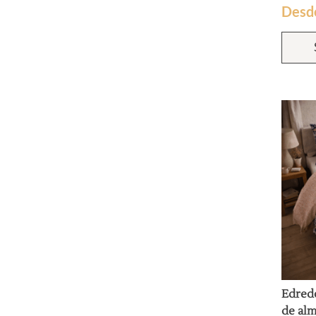
Desd
Edred
de al