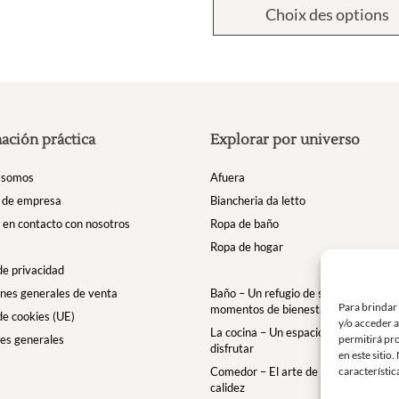
Choix des options
ación práctica
Explorar por universo
 somos
Afuera
 de empresa
Biancheria da letto
en contacto con nosotros
Ropa de baño
Ropa de hogar
 de privacidad
nes generales de venta
Baño – Un refugio de suavidad para t
Para brindar
momentos de bienestar
 de cookies (UE)
y/o acceder a
La cocina – Un espacio para comparti
es generales
permitirá pr
disfrutar
en este sitio
Comedor – El arte de la mesa con ele
característic
calidez