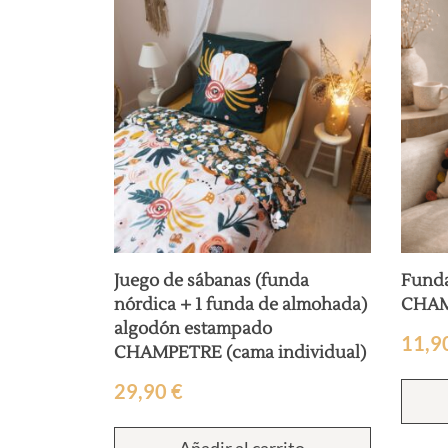
Juego de sábanas (funda
Funda
nórdica + 1 funda de almohada)
CHA
algodón estampado
11,9
CHAMPETRE (cama individual)
29,90
€
Añadir al carrito