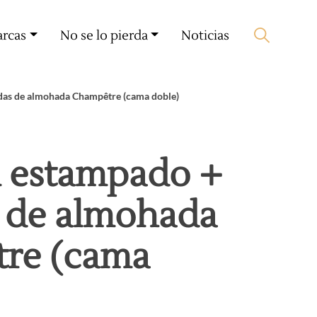
Mi cuenta
🛒 0 produit(s) :
0,00
€
arcas
No se lo pierda
Noticias
Iniciar búsqueda
das de almohada Champêtre (cama doble)
 estampado +
s de almohada
re (cama