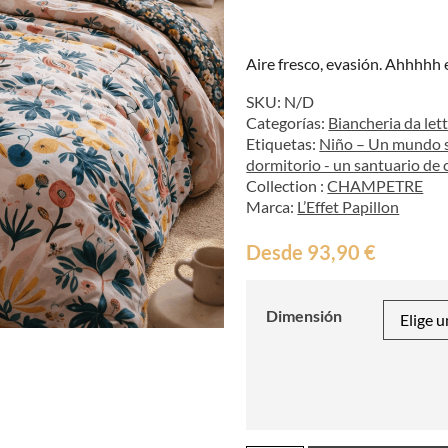
Aire fresco, evasión. Ahhhhh 
SKU:
N/D
Categorías:
Biancheria da let
Etiquetas:
Niño – Un mundo s
dormitorio - un santuario de 
Collection :
CHAMPETRE
Marca:
L’Effet Papillon
Desde
93,90
€
Dimensión