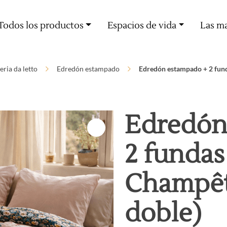
Oferta de entrega a partir de 60€ de compra
Todos los productos
Espacios de vida
Las m
eria da letto
Edredón estampado
Edredón estampado + 2 fun
Edredón
2 funda
Champêt
doble)