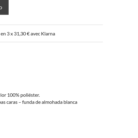
to
 en 3 x
31,30
€
avec Klarna
or 100% poliéster.
bas caras – funda de almohada blanca