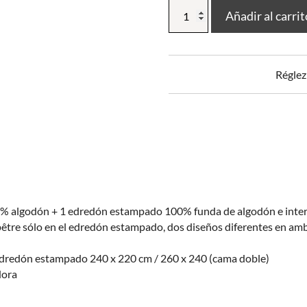
Edredón
Añadir al carri
estampado
+
2
fundas
Réglez
de
almohada
Champêtre
(cama
doble)
cantidad
% algodón + 1 edredón estampado 100% funda de algodón e interi
tre sólo en el edredón estampado, dos diseños diferentes en am
dredón estampado 240 x 220 cm / 260 x 240 (cama doble)
dora