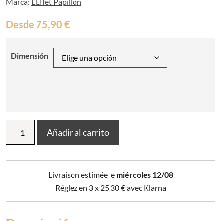
Marca:
L’Effet Papillon
Desde
75,90
€
Dimensión
Edredón
Añadir al carrito
estampado
+
2
fundas
Livraison estimée le
miércoles 12/08
de
almohada
Réglez en 3 x
25,30
€
avec Klarna
bereber
(cama
doble)