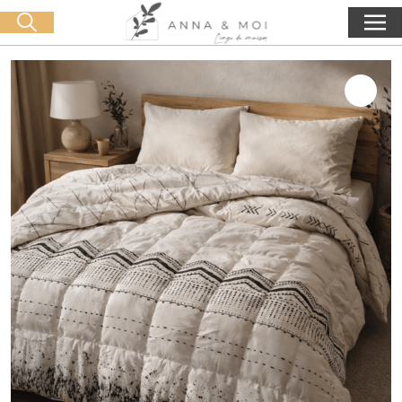
Oferta de entrega a partir de 60€ de compra
🛒 0 produit(s) :
0,00
€
Iniciar búsqueda