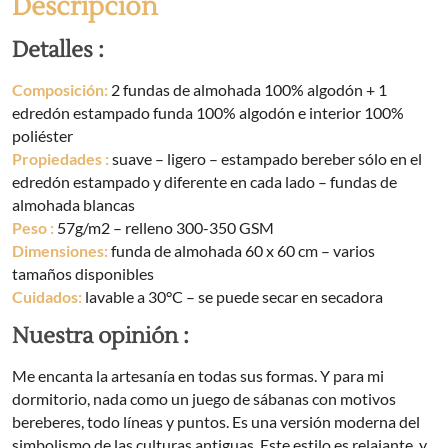
Descripción
cantidad
Detalles :
Composición:
2 fundas de almohada 100% algodón + 1
edredón estampado funda 100% algodón e interior 100%
poliéster
Propiedades
:
suave – ligero – estampado bereber sólo en el
edredón estampado y diferente en cada lado – fundas de
almohada blancas
Peso
:
57g/m2 – relleno 300-350 GSM
Dimensiones:
funda de almohada 60 x 60 cm – varios
tamaños disponibles
Cuidados:
lavable a 30°C – se puede secar en secadora
Nuestra opinión :
Me encanta la artesanía en todas sus formas. Y para mi
dormitorio, nada como un juego de sábanas con motivos
bereberes, todo líneas y puntos. Es una versión moderna del
simbolismo de las culturas antiguas. Este estilo es relajante, y