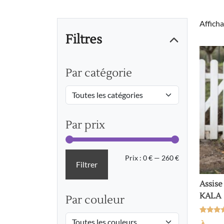
Afficha
Filtres
Par catégorie
Par prix
Prix
Prix
Prix :
0 €
—
260 €
Filtrer
min
max
Assise
KALA
Par couleur
Noté
1