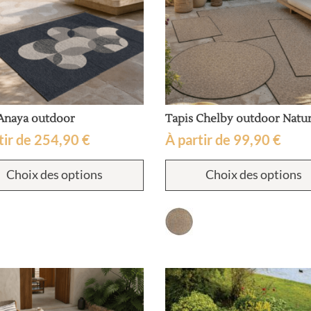
du
produit
 Anaya outdoor
Tapis Chelby outdoor Natur
tir de
254,90
€
À partir de
99,90
€
Ce
Choix des options
Choix des options
produit
a
plusieurs
variations.
Les
options
peuvent
être
choisies
sur