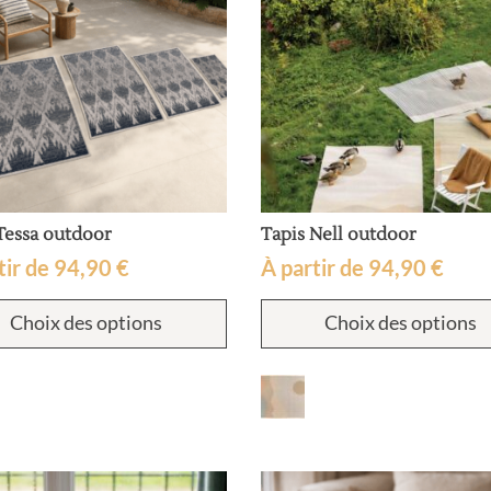
la
page
du
produit
Tessa outdoor
Tapis Nell outdoor
tir de
94,90
€
À partir de
94,90
€
Ce
Choix des options
Choix des options
produit
a
plusieurs
variations.
Les
options
peuvent
être