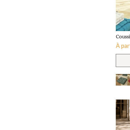
Couss
À par