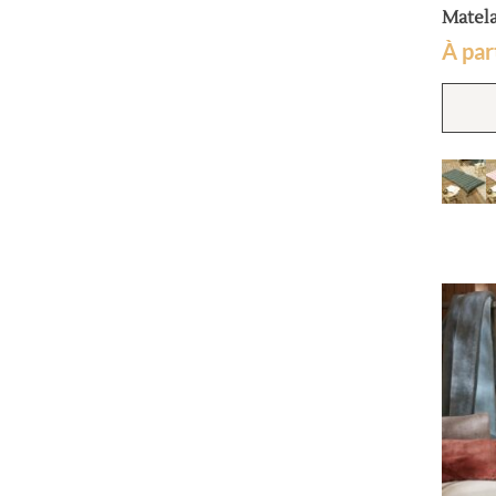
Matela
À par