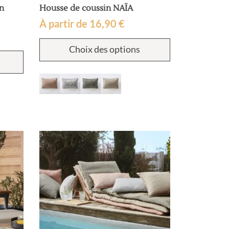
on
Housse de coussin NAÏA
À partir de
16,90
€
Ce
Choix des options
produit
Ce
a
produit
plusieurs
a
variations.
plusieurs
Les
variations.
options
Les
peuvent
options
être
peuvent
choisies
être
sur
choisies
la
sur
page
la
du
page
produit
du
produit