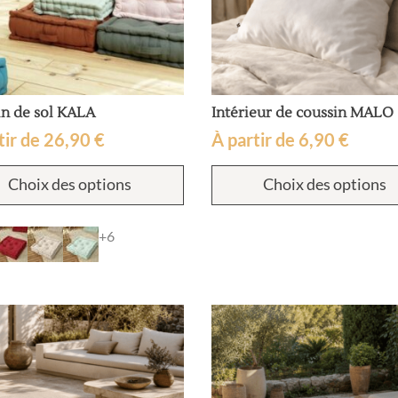
in de sol KALA
Intérieur de coussin MALO
tir de
26,90
€
À partir de
6,90
€
Ce
Choix des options
Choix des options
produit
a
plusieurs
+6
variations.
Les
options
peuvent
être
choisies
sur
la
page