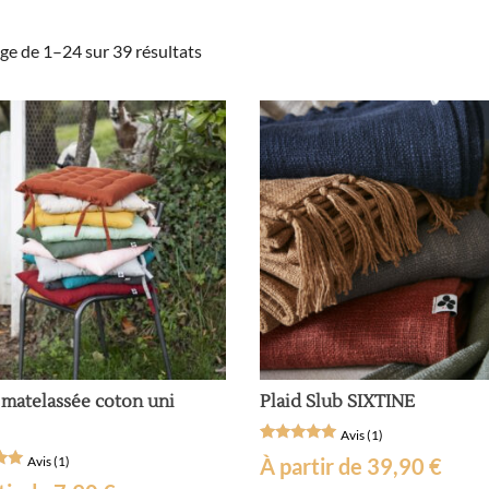
Trié
ge de 1–24 sur 39 résultats
par
popularité
 matelassée coton uni
Plaid Slub SIXTINE
Avis (1)
Noté
1
Avis (1)
À partir de
39,90
€
5
sur 5