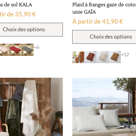
s de sol KALA
Plaid à franges gaze de cot
unie GAÏA
tir de
35,90
€
À partir de
41,90
€
Ce
Choix des options
produit
a
Choix des options
plusieurs
+6
variations.
+12
Les
options
peuvent
être
choisies
sur
la
page
du
produit