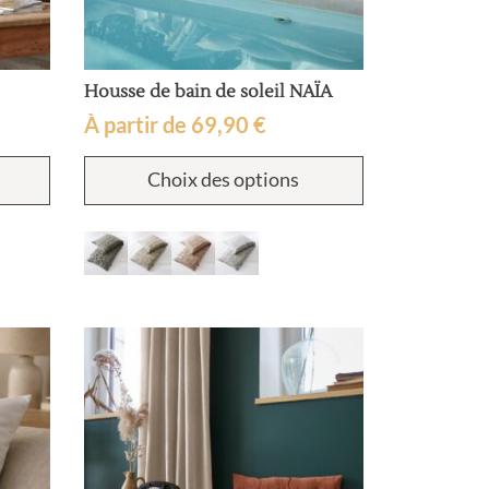
Housse de bain de soleil NAÏA
À partir de
69,90
€
Ce
Ce
Choix des options
produit
produit
a
a
plusieurs
plusieurs
variations.
variations.
Les
Les
options
options
peuvent
peuvent
être
être
choisies
choisies
sur
sur
la
la
page
page
du
du
produit
produit