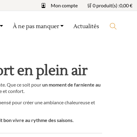
Mon compte
🛒 0 produit(s) :
0,00
€
À ne pas manquer
Actualités
Lancer la recherche
rt en plein air
nte. Que ce soit pour
un moment de farniente au
e et confort.
 pensé pour créer une ambiance chaleureuse et
it bon vivre au rythme des saisons.