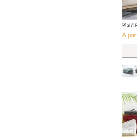
Plaid 
À par