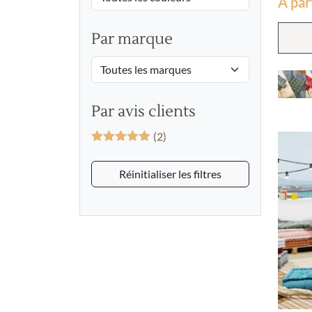
À par
5
sur 5
basé 
notation
Par marque
client
Par avis clients
(2)
Note
5
sur
5
Réinitialiser les filtres