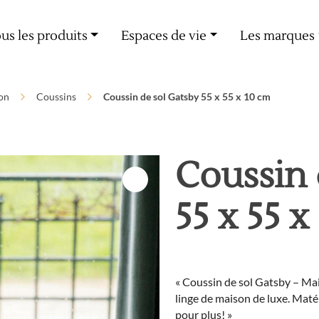
Livraison offerte dès 60€ d'achat
us les produits
Espaces de vie
Les marques
on
Coussins
Coussin de sol Gatsby 55 x 55 x 10 cm
Coussin 
55 x 55 x
« Coussin de sol Gatsby – Mai
linge de maison de luxe. Mat
pour plus! »