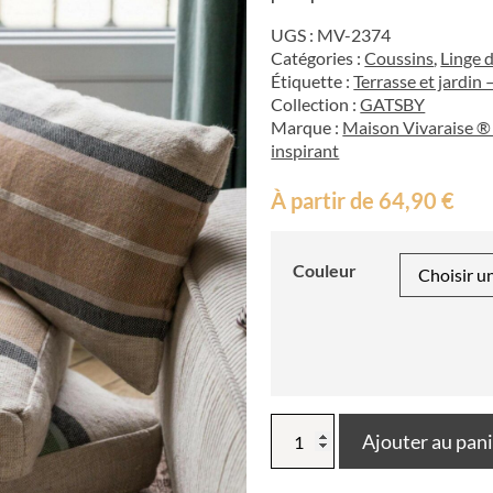
UGS :
MV-2374
Catégories :
Coussins
,
Linge 
Étiquette :
Terrasse et jardin 
Collection :
GATSBY
Marque :
Maison Vivaraise ® 
inspirant
À partir de
64,90
€
Couleur
quantité
Ajouter au pan
de
Coussin