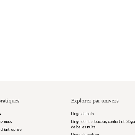
pratiques
Explorer par univers
s
Linge de bain
ez nous
Linge de lit : douceur, confort et élé
de belles nuits
d’Entreprise
Linge de maison