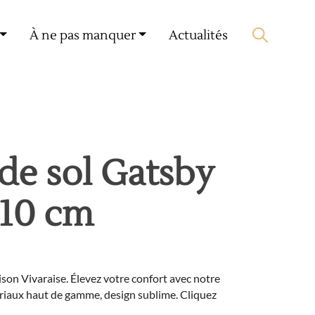
Mon compte
🛒 0 produit(s) :
0,00
€
À ne pas manquer
Actualités
Lancer la recherche
de sol Gatsby
 10 cm
son Vivaraise. Élevez votre confort avec notre
ériaux haut de gamme, design sublime. Cliquez