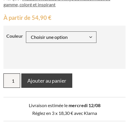
gamme, coloré et inspirant
À partir de
54,90
€
Couleur
quantité
Ajouter au panier
de
Edredon
Zeff
Johan
Livraison estimée le
mercredi 12/08
80
x
Réglez en 3 x
18,30
€
avec Klarna
180