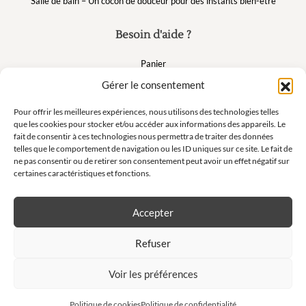
Salle de bain – Un cocon de douceur pour des instants bien-être
Besoin d'aide ?
Panier
FAQ
Gérer le consentement
Mon compte
Pour offrir les meilleures expériences, nous utilisons des technologies telles
que les cookies pour stocker et/ou accéder aux informations des appareils. Le
fait de consentir à ces technologies nous permettra de traiter des données
Suivez nous
telles que le comportement de navigation ou les ID uniques sur ce site. Le fait de
ne pas consentir ou de retirer son consentement peut avoir un effet négatif sur
certaines caractéristiques et fonctions.
Accepter
Newsletter
Refuser
Ne manquez pas nos offres exclusives et nos ventes privées !
Voir les préférences
S'inscrire à la newsletter
Politique de cookies
Politique de confidentialité