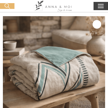
Livraison offerte dès 60€ d'achat
🛒 0 produit(s) :
0,00
€
Lancer la recherche