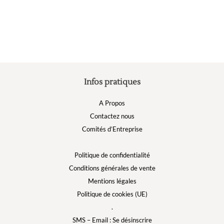
peuvent
être
choisies
sur
la
page
du
produit
Infos pratiques
A Propos
Contactez nous
Comités d’Entreprise
Politique de confidentialité
Conditions générales de vente
Mentions légales
Politique de cookies (UE)
.
SMS – Email : Se désinscrire