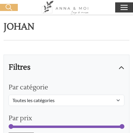
Livraison offerte dès 60€ d'achat
🛒 0 produit(s) :
0,00
€
Lancer la recherche
JOHAN
Filtres
Par catégorie
Par prix