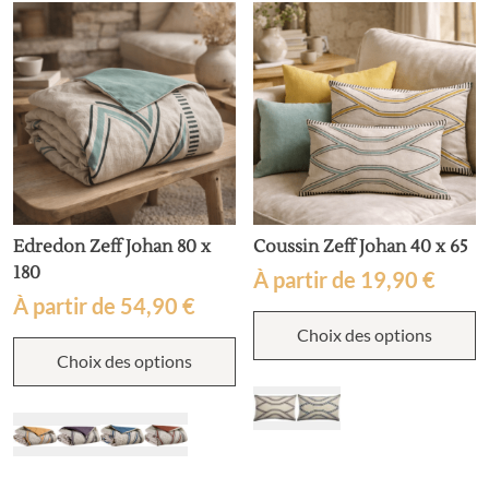
Edredon Zeff Johan 80 x
Coussin Zeff Johan 40 x 65
180
À partir de
19,90
€
À partir de
54,90
€
C
Choix des options
p
Ce
a
Choix des options
produit
p
a
v
plusieurs
L
variations.
o
Les
p
options