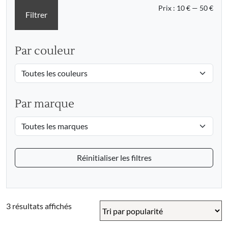
Prix
Prix
Prix :
10 €
—
50 €
Filtrer
min
max
Par couleur
Par marque
Réinitialiser les filtres
Trié
3 résultats affichés
par
popularité