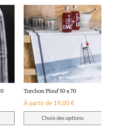
70
Torchon Plouf 50 x 70
Torchon M
Blue 50 x 
À partir de
19,00
€
À partir 
Choix des options
Cho