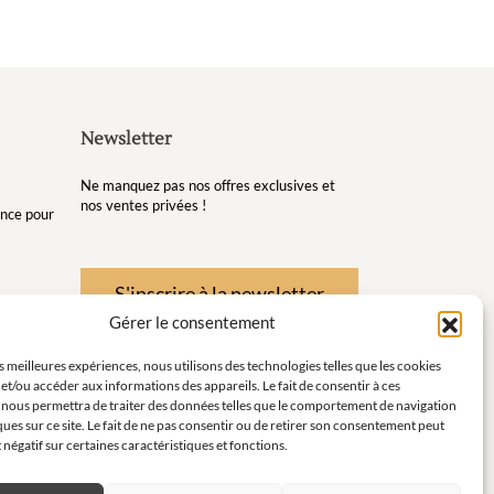
Newsletter
Ne manquez pas nos offres exclusives et
nos ventes privées !
gance pour
S'inscrire à la newsletter
Gérer le consentement
re et de
es meilleures expériences, nous utilisons des technologies telles que les cookies
et/ou accéder aux informations des appareils. Le fait de consentir à ces
té pour
 nous permettra de traiter des données telles que le comportement de navigation
ques sur ce site. Le fait de ne pas consentir ou de retirer son consentement peut
instants
t négatif sur certaines caractéristiques et fonctions.
ort en