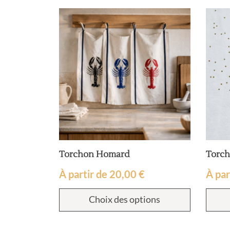
70
Torchon Homard
Torch
À partir de
20,00
€
À par
ions
Choix des options