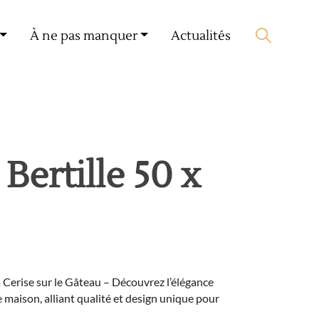
Mon compte
🛒 0 produit(s) :
0,00
€
À ne pas manquer
Actualités
Lancer la recherche
Bertille 50 x
a Cerise sur le Gâteau – Découvrez l’élégance
 maison, alliant qualité et design unique pour