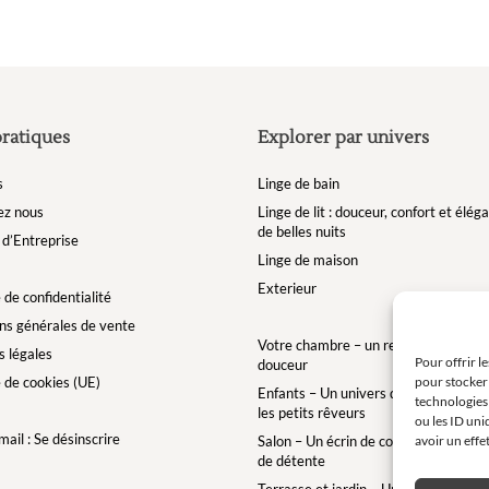
pratiques
Explorer par univers
s
Linge de bain
ez nous
Linge de lit : douceur, confort et élé
de belles nuits
d’Entreprise
Linge de maison
Exterieur
 de confidentialité
ns générales de vente
Votre chambre – un refuge de bien-êt
 légales
Pour offrir l
douceur
e de cookies (UE)
pour stocker 
Enfants – Un univers doux et enchan
technologies
les petits rêveurs
ou les ID uni
ail : Se désinscrire
Salon – Un écrin de confort pour des 
avoir un effe
de détente
Terrasse et jardin – Une bulle de conf