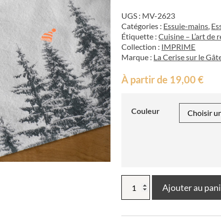
UGS :
MV-2623
Catégories :
Essuie-mains
,
Es
Étiquette :
Cuisine – L’art de 
Collection :
IMPRIME
Marque :
La Cerise sur le Gât
À partir de
19,00
€
Couleur
quantité
Ajouter au pan
de
Torchon
Bertille