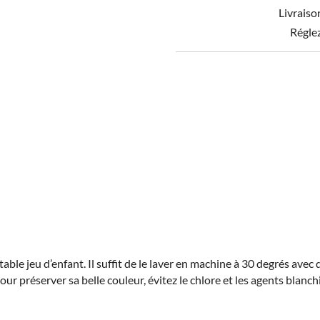
50
Livraiso
x
70
Régle
able jeu d’enfant. Il suffit de le laver en machine à 30 degrés avec d
ur préserver sa belle couleur, évitez le chlore et les agents blanc