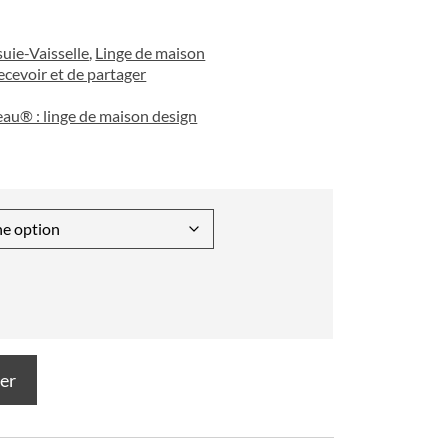
suie-Vaisselle
,
Linge de maison
recevoir et de partager
eau® : linge de maison design
ier