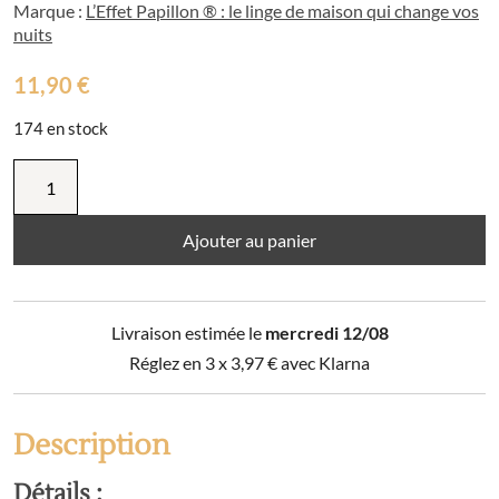
Marque :
L’Effet Papillon ® : le linge de maison qui change vos
nuits
11,90
€
174 en stock
quantité
de
Coussin
déhoussable
Ajouter au panier
point
de
cheval
Livraison estimée le
mercredi 12/08
coton
AMANITE
Réglez en 3 x
3,97
€
avec Klarna
Description
Détails :