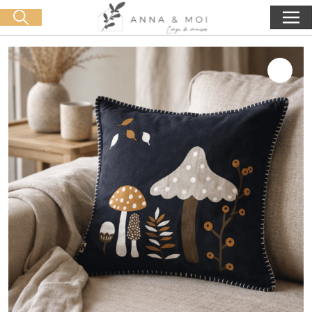
Livraison offerte dès 60€ d'achat
🛒 0 produit(s) :
0,00
€
Lancer la recherche