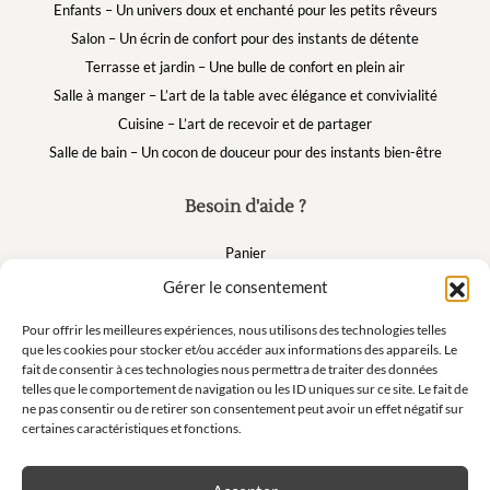
Enfants – Un univers doux et enchanté pour les petits rêveurs
Salon – Un écrin de confort pour des instants de détente
Terrasse et jardin – Une bulle de confort en plein air
Salle à manger – L’art de la table avec élégance et convivialité
Cuisine – L’art de recevoir et de partager
Salle de bain – Un cocon de douceur pour des instants bien-être
Besoin d'aide ?
Panier
FAQ
Gérer le consentement
Mon compte
Pour offrir les meilleures expériences, nous utilisons des technologies telles
que les cookies pour stocker et/ou accéder aux informations des appareils. Le
fait de consentir à ces technologies nous permettra de traiter des données
Suivez nous
telles que le comportement de navigation ou les ID uniques sur ce site. Le fait de
ne pas consentir ou de retirer son consentement peut avoir un effet négatif sur
certaines caractéristiques et fonctions.