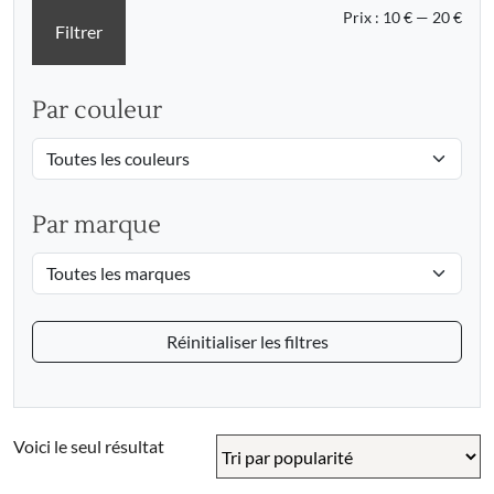
Prix
Prix
Prix :
10 €
—
20 €
Filtrer
min
max
Par couleur
Par marque
Réinitialiser les filtres
Voici le seul résultat