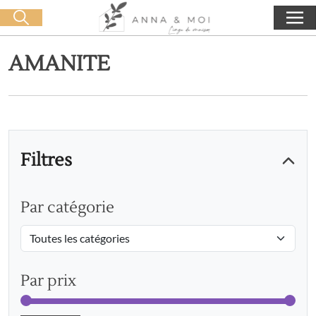
Livraison offerte dès 60€ d'achat
🛒 0 produit(s) :
0,00
€
Lancer la recherche
AMANITE
Filtres
Par catégorie
Par prix