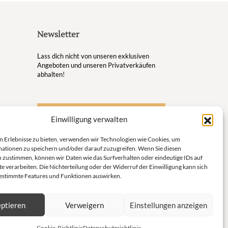
Newsletter
Lass dich nicht von unseren exklusiven
Angeboten und unseren Privatverkäufen
abhalten!
S'inscrire à la newsletter
Einwilligung verwalten
ugsort
n Erlebnisse zu bieten, verwenden wir Technologien wie Cookies, um
en
ationen zu speichern und/oder darauf zuzugreifen. Wenn Sie diesen
 zustimmen, können wir Daten wie das Surfverhalten oder eindeutige IDs auf
e Welt
e verarbeiten. Die Nichterteilung oder der Widerruf der Einwilligung kann sich
bestimmte Features und Funktionen auswirken.
eins und
ptieren
Verweigern
Einstellungen anzeigen
ür
Cookie-Richtlinie
Datenschutzrichtlinie