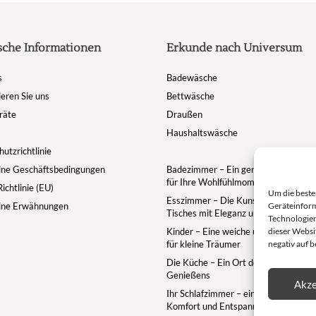
sche Informationen
Erkunde nach Universum
s
Badewäsche
eren Sie uns
Bettwäsche
räte
Draußen
Haushaltswäsche
utzrichtlinie
ine Geschäftsbedingungen
Badezimmer – Ein gemütlicher Rückz
für Ihre Wohlfühlmomente
ichtlinie (EU)
Um die beste
Esszimmer – Die Kunst des gedeckt
ine Erwähnungen
Geräteinform
Tisches mit Eleganz und Geselligkeit
Technologien
Kinder – Eine weiche und zauberhaft
dieser Websit
für kleine Träumer
negativ auf 
Die Küche – Ein Ort des Zusammens
Genießens
Akze
Ihr Schlafzimmer – ein Rückzugsort f
Komfort und Entspannung