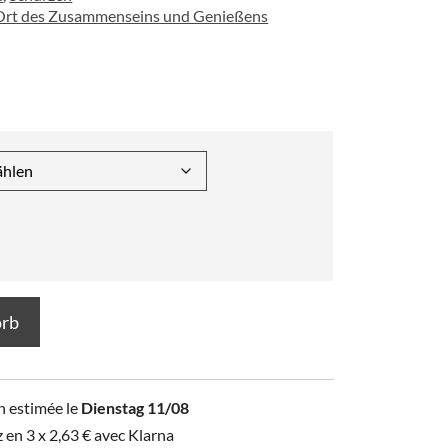
 Ort des Zusammenseins und Genießens
orb
n estimée le
Dienstag 11/08
z en 3 x
2,63
€
avec Klarna