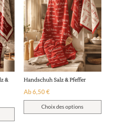
lz &
Handschuh Salz & Pfeffer
Ab
6,50
€
Choix des options