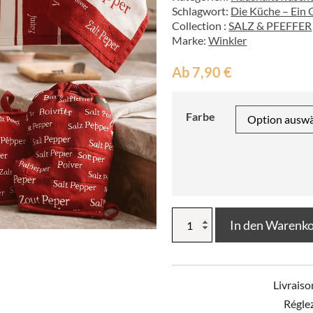
Schlagwort:
Die Küche – Ein
Collection :
SALZ & PFEFFER
Marke:
Winkler
Ab
7,90
€
Farbe
Schürze
In den Warenk
Salz
&
Pfeffer
Menge
Livraiso
Régle