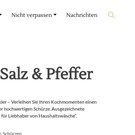
Mein Konto
🛒 0 produit(s) :
0,00
€
Nicht verpassen
Nachrichten
Suche starten
Salz & Pfeffer
nkler – Verleihen Sie Ihren Kochmomenten einen
er hochwertigen Schürze. Ausgezeichnete
 – für Liebhaber von Haushaltswäsche“.
e
,
Schürzen