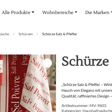
Kostenlose Lieferung ab 60€ Einkauf
Alle Produkte
Wohnbereiche
Die Marken
äsche
Schürzen
Schürze Salz & Pfeffer
Schürze 
„Schürze Salz & Pfeffer – Wi
Hauch von Eleganz mit unser
Qualität, raffiniertes Design
Artikelnummer:
MV-9603
Kategorien:
Haushaltswäsch