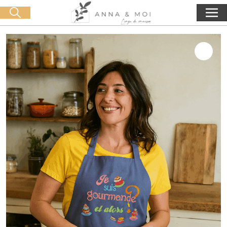
Kostenlose Lieferung ab 60€ Einkauf
🛒 0 produit(s) :
0,00
€
Suche starten