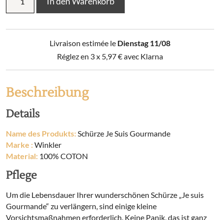
In den Warenkorb
Je
Suis
Gourmande
Menge
Livraison estimée le
Dienstag 11/08
Réglez en 3 x
5,97
€
avec Klarna
Beschreibung
Details
Name des Produkts:
Schürze Je Suis Gourmande
Marke :
Winkler
Material:
100% COTON
Pflege
Um die Lebensdauer Ihrer wunderschönen Schürze „Je suis
Gourmande“ zu verlängern, sind einige kleine
Vorsichtsmaßnahmen erforderlich. Keine Panik, das ist ganz