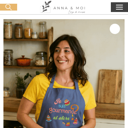
Livraison offerte dès 60€ d'achat
🛒 0 produit(s) :
0,00
€
Lancer la recherche