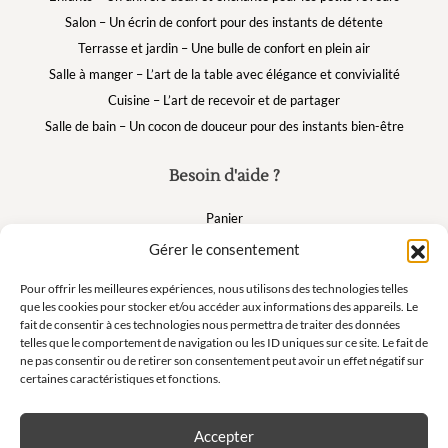
Salon – Un écrin de confort pour des instants de détente
Terrasse et jardin – Une bulle de confort en plein air
Salle à manger – L’art de la table avec élégance et convivialité
Cuisine – L’art de recevoir et de partager
Salle de bain – Un cocon de douceur pour des instants bien-être
Besoin d'aide ?
Panier
FAQ
Gérer le consentement
Mon compte
Pour offrir les meilleures expériences, nous utilisons des technologies telles
que les cookies pour stocker et/ou accéder aux informations des appareils. Le
fait de consentir à ces technologies nous permettra de traiter des données
Suivez nous
telles que le comportement de navigation ou les ID uniques sur ce site. Le fait de
ne pas consentir ou de retirer son consentement peut avoir un effet négatif sur
certaines caractéristiques et fonctions.
Accepter