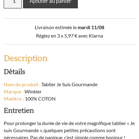
Ajouter au panier
de
Tablier
Je
Suis
Livraison estimée le
mardi 11/08
Gourmande
Réglez en 3 x
5,97
€
avec Klarna
Description
Détails
Nom du produit :
Tablier Je Suis Gourmande
Marque :
Winkler
Matière :
100% COTON
Entretien
Pour prolonger la durée de vie de votre magnifique tablier « Je
suis Gourmande », quelques petites précautions sont
nécessaires. Pas de panique, c’est simple comme bonjour !