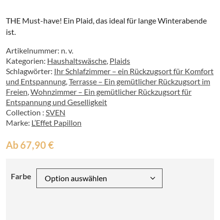
THE Must-have! Ein Plaid, das ideal für lange Winterabende
ist.
Artikelnummer:
n. v.
Kategorien:
Haushaltswäsche
,
Plaids
Schlagwörter:
Ihr Schlafzimmer – ein Rückzugsort für Komfort
und Entspannung
,
Terrasse – Ein gemütlicher Rückzugsort im
Freien
,
Wohnzimmer – Ein gemütlicher Rückzugsort für
Entspannung und Geselligkeit
Collection :
SVEN
Marke:
L’Effet Papillon
Ab
67,90
€
Farbe