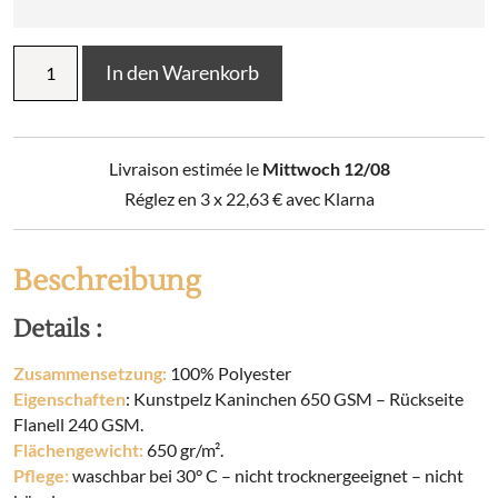
Plaid
In den Warenkorb
Polyester
SVEN
Menge
Livraison estimée le
Mittwoch 12/08
Réglez en 3 x
22,63
€
avec Klarna
Beschreibung
Details :
Zusammensetzung:
100% Polyester
Eigenschaften
: Kunstpelz Kaninchen 650 GSM – Rückseite
Flanell 240 GSM.
Flächengewicht:
650 gr/m².
Pflege:
waschbar bei 30° C – nicht trocknergeeignet – nicht