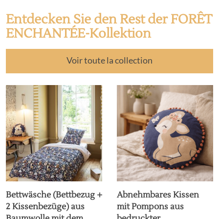
Entdecken Sie den Rest der FORÊT
ENCHANTÉE-Kollektion
Voir toute la collection
Bettwäsche (Bettbezug +
Abnehmbares Kissen
2 Kissenbezüge) aus
mit Pompons aus
Baumwolle mit dem
bedruckter