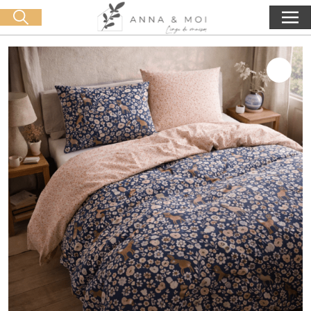
Kostenlose Lieferung ab 60€ Einkauf
🛒 0 produit(s) :
0,00
€
Suche starten