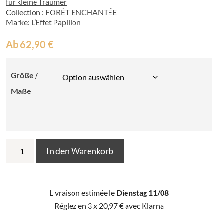
für kleine Träumer
Collection :
FORÊT ENCHANTÉE
Marke:
L’Effet Papillon
Ab
62,90
€
Größe /
Maße
Bedruckte
In den Warenkorb
Bettdecke
+
2
Kissenbezüge
Livraison estimée le
Dienstag 11/08
Zauberwald
(Doppelbett)
Réglez en 3 x
20,97
€
avec Klarna
Menge