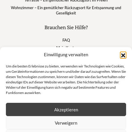
Terrasse – Ein gemütlicher Rückzugsort im Freien
Wohnzimmer – Ein gemütlicher Rückzugsort für Entspannung und
Geselligkeit
Brauchen Sie Hilfe?
FAQ
Mein Konto
Einwilligung verwalten
Warenkorb
Um die besten Erlebnisse zu bieten, verwenden wir Technologien wie Cookies,
um Geräteinformationen zu speichern und/oder darauf zuzugreifen. Wenn Sie
Suivez nous
diesen Technologien zustimmen, können wir Daten wie das Surfverhalten oder
eindeutige IDs auf dieser Website verarbeiten. Die Nichterteilung oder der
Widerruf der Einwilligung kann sich negativ auf bestimmte Features und
Funktionen auswirken.
Newsletter
Akzeptieren
Lass dich nicht von unseren exklusiven Angeboten und unseren
Verweigern
Privatverkäufen abhalten!