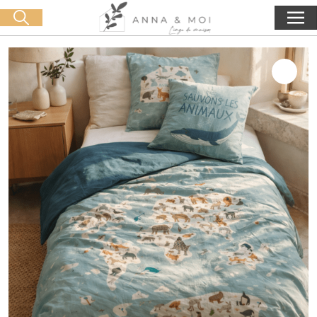
Kostenlose Lieferung ab 60€ Einkauf
🛒 0 produit(s) :
0,00
€
Suche starten