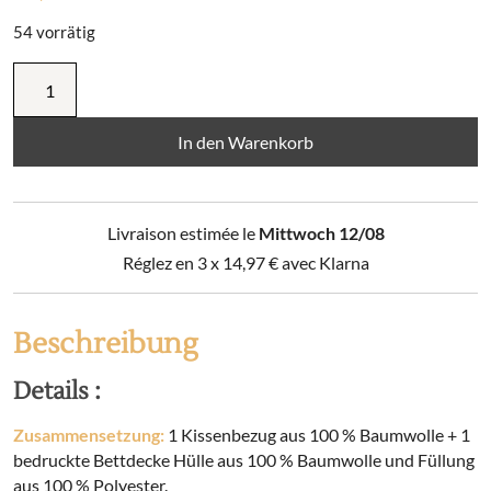
54 vorrätig
Bedruckte
Bettdecke
+
1
In den Warenkorb
Kopfkissenbezug
Tierkarte
(Einzelbett)
Livraison estimée le
Mittwoch 12/08
Menge
Réglez en 3 x
14,97
€
avec Klarna
Beschreibung
Details :
Zusammensetzung:
1 Kissenbezug aus 100 % Baumwolle + 1
bedruckte Bettdecke Hülle aus 100 % Baumwolle und Füllung
aus 100 % Polyester.