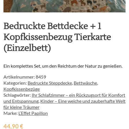
Bedruckte Bettdecke + 1
Kopfkissenbezug Tierkarte
(Einzelbett)
Ein komplettes Set, um den Reichtum der Natur zu genießen.
Artikelnummer:
8459
Kategorien:
Bedruckte Steppdecke
,
Bettwäsche
,
Kopfkissenbezüge
Schlagwörter:
Ihr Schlafzimmer – ein Rückzugsort für Komfort
und Entspannung
,
Kinder – Eine weiche und zauberhafte Welt
für kleine Träumer
Marke:
L’Effet Papillon
44,90
€