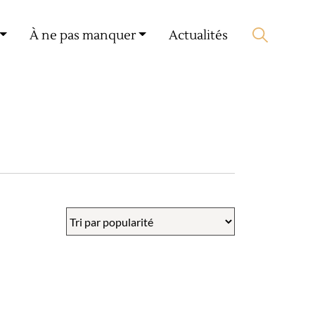
Mon compte
🛒 0 produit(s) :
0,00
€
À ne pas manquer
Actualités
Lancer la recherche