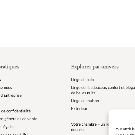
sur
la
page
du
produit
pratiques
Explorer par univers
s
Linge de bain
ez nous
Linge de lit : douceur, confort et élé
de belles nuits
d’Entreprise
Linge de maison
Exterieur
 de confidentialité
ns générales de vente
Votre chambre – un refuge de bien-êt
 légales
Pour offrir l
douceur
pour stocker 
e de cookies (UE)