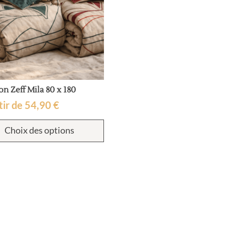
n Zeff Mila 80 x 180
tir de
54,90
€
Ce
Choix des options
produit
a
plusieurs
variations.
Les
options
peuvent
être
choisies