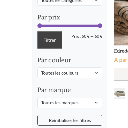
Par prix
Prix
Prix
Prix :
50 €
—
60 €
Filtrer
min
max
Edredo
À par
Par couleur
Par marque
Réinitialiser les filtres