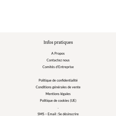
peuvent
être
choisies
sur
la
page
du
produit
Infos pratiques
A Propos
Contactez nous
Comités d’Entreprise
Politique de confidentialité
Conditions générales de vente
Mentions légales
Politique de cookies (UE)
.
SMS – Email : Se désinscrire