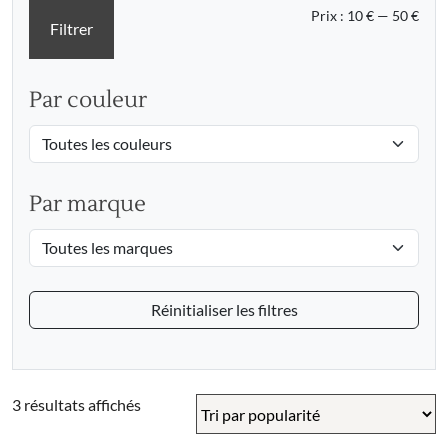
Prix
Prix
Prix :
10 €
—
50 €
Filtrer
min
max
Par couleur
Par marque
Réinitialiser les filtres
Trié
3 résultats affichés
par
popularité