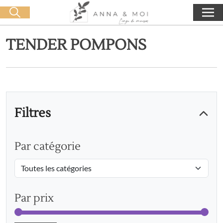
Livraison offerte dès 60€ d'achat
🛒 0 produit(s) :
0,00
€
Lancer la recherche
TENDER POMPONS
Filtres
Par catégorie
Par prix