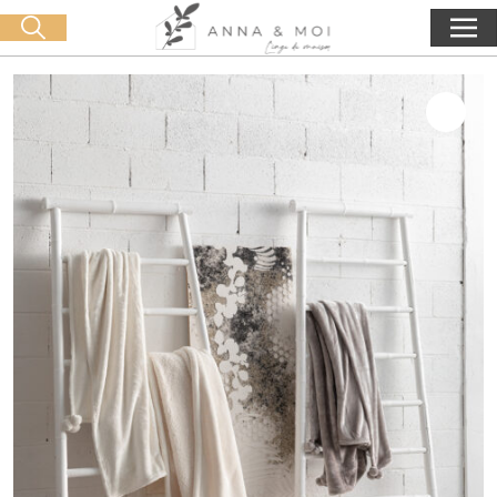
Livraison offerte dès 60€ d'achat
🛒 0 produit(s) :
0,00
€
Lancer la recherche