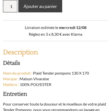
quantité
Ajouter au panier
de
Plaid
Tender
pompons
Livraison estimée le
mercredi 12/08
130
X
Réglez en 3 x
8,30
€
avec Klarna
170
Description
Détails
Nom du produit :
Plaid Tender pompons 130 X 170
Marque :
Maison Vivaraise
Matière :
100% POLYESTER
Entretien
Pour conserver toute la douceur et le moelleux de votre plaid
Tender Pompons, nous vous recommandons un lavage en