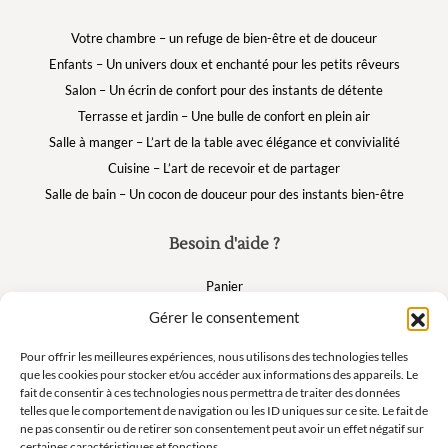
Votre chambre – un refuge de bien-être et de douceur
Enfants – Un univers doux et enchanté pour les petits rêveurs
Salon – Un écrin de confort pour des instants de détente
Terrasse et jardin – Une bulle de confort en plein air
Salle à manger – L’art de la table avec élégance et convivialité
Cuisine – L’art de recevoir et de partager
Salle de bain – Un cocon de douceur pour des instants bien-être
Besoin d'aide ?
Panier
FAQ
Gérer le consentement
Mon compte
Pour offrir les meilleures expériences, nous utilisons des technologies telles
que les cookies pour stocker et/ou accéder aux informations des appareils. Le
fait de consentir à ces technologies nous permettra de traiter des données
Suivez nous
telles que le comportement de navigation ou les ID uniques sur ce site. Le fait de
ne pas consentir ou de retirer son consentement peut avoir un effet négatif sur
certaines caractéristiques et fonctions.