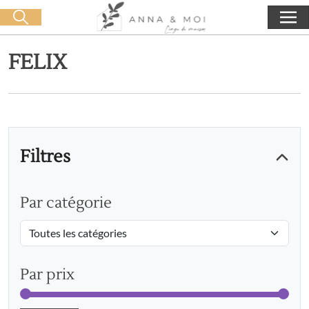
Livraison offerte dès 60€ d'achat
🛒 0 produit(s) :
0,00
€
Lancer la recherche
FELIX
Filtres
Par catégorie
Par prix