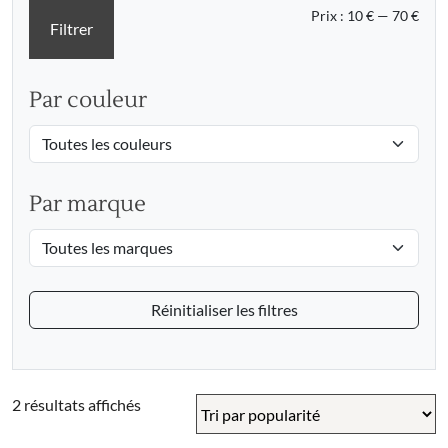
Prix
Prix
Prix :
10 €
—
70 €
Filtrer
min
max
Par couleur
Par marque
Réinitialiser les filtres
Trié
2 résultats affichés
par
popularité