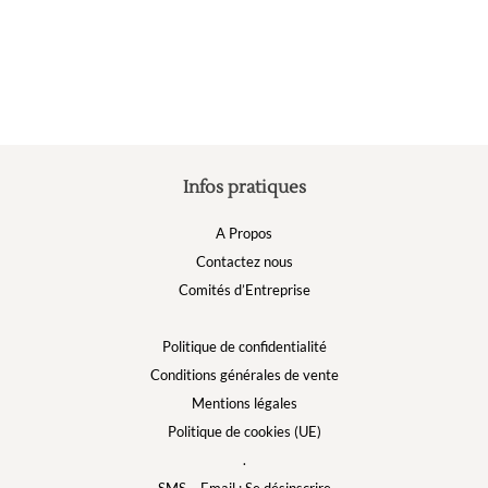
peuvent
p
être
ê
choisies
c
sur
s
la
la
page
p
du
d
produit
p
Infos pratiques
A Propos
Contactez nous
Comités d’Entreprise
Politique de confidentialité
Conditions générales de vente
Mentions légales
Politique de cookies (UE)
.