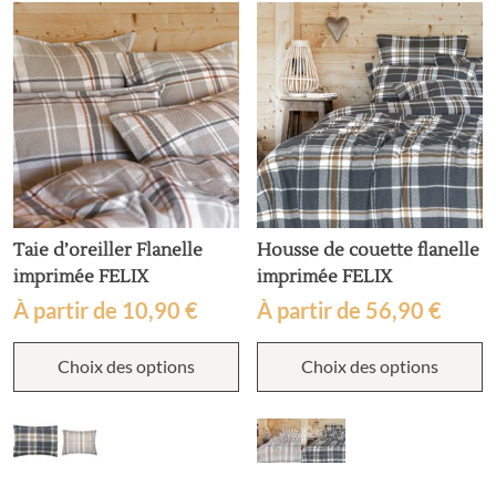
Taie d’oreiller Flanelle
Housse de couette flanelle
imprimée FELIX
imprimée FELIX
À partir de
10,90
€
À partir de
56,90
€
Ce
C
Choix des options
Choix des options
produit
p
a
a
plusieurs
p
variations.
v
Les
L
options
o