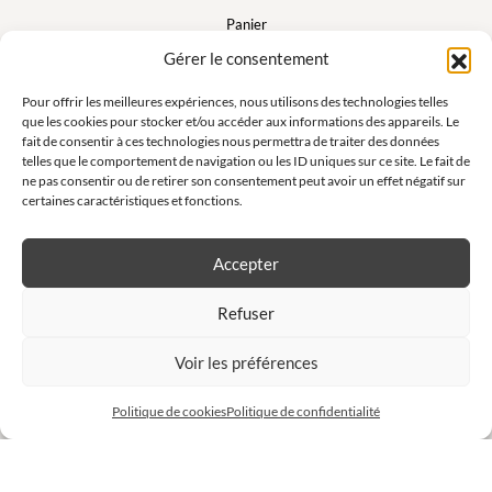
Panier
FAQ
Gérer le consentement
Mon compte
Pour offrir les meilleures expériences, nous utilisons des technologies telles
que les cookies pour stocker et/ou accéder aux informations des appareils. Le
fait de consentir à ces technologies nous permettra de traiter des données
Suivez nous
telles que le comportement de navigation ou les ID uniques sur ce site. Le fait de
ne pas consentir ou de retirer son consentement peut avoir un effet négatif sur
certaines caractéristiques et fonctions.
Accepter
Newsletter
Refuser
Ne manquez pas nos offres exclusives et nos ventes privées !
Voir les préférences
S'inscrire à la newsletter
Politique de cookies
Politique de confidentialité
Site réalisé par
Charly & Gandhi
Tous droits réservés Anna et Moi