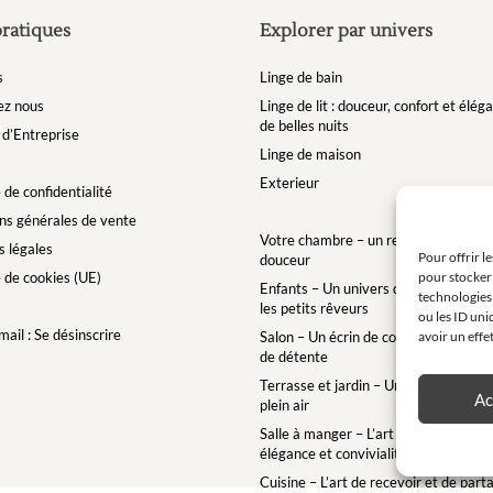
pratiques
Explorer par univers
s
Linge de bain
ez nous
Linge de lit : douceur, confort et élé
de belles nuits
d’Entreprise
Linge de maison
Exterieur
 de confidentialité
ns générales de vente
Votre chambre – un refuge de bien-êt
 légales
Pour offrir l
douceur
e de cookies (UE)
pour stocker 
Enfants – Un univers doux et enchan
technologies
les petits rêveurs
ou les ID uni
ail : Se désinscrire
Salon – Un écrin de confort pour des 
avoir un effe
de détente
Terrasse et jardin – Une bulle de conf
Ac
plein air
Salle à manger – L’art de la table ave
élégance et convivialité
Cuisine – L’art de recevoir et de part