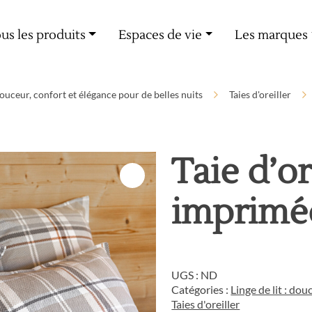
Livraison offerte dès 60€ d'achat
us les produits
Espaces de vie
Les marques
 douceur, confort et élégance pour de belles nuits
Taies d'oreiller
Taie d’or
imprimé
UGS :
ND
Catégories :
Linge de lit : dou
Taies d'oreiller