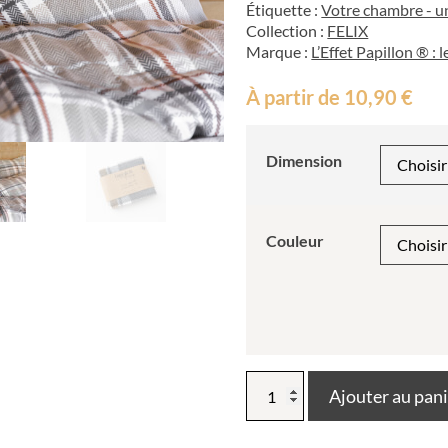
Étiquette :
Votre chambre - un
Collection :
FELIX
Marque :
L’Effet Papillon ® :
À partir de
10,90
€
Dimension
Couleur
quantité
Ajouter au pan
de
Taie
d’oreiller