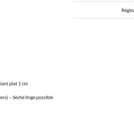
Flanelle
Régle
imprimée
FELIX
lant plat 1 cm
ers) – Sèche linge possible