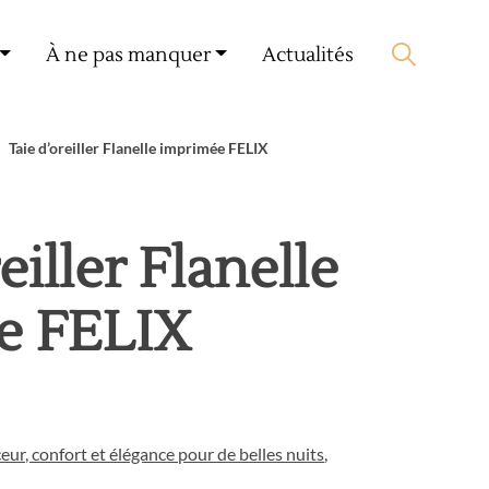
Mon compte
🛒 0 produit(s) :
0,00
€
À ne pas manquer
Actualités
Lancer la recherche
Taie d’oreiller Flanelle imprimée FELIX
eiller Flanelle
e FELIX
ceur, confort et élégance pour de belles nuits
,