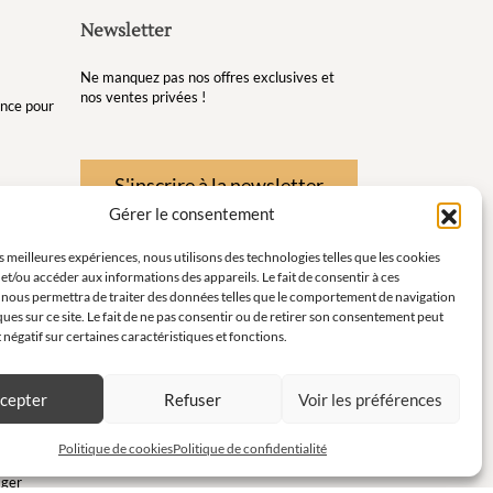
Newsletter
Ne manquez pas nos offres exclusives et
nos ventes privées !
gance pour
S'inscrire à la newsletter
Gérer le consentement
re et de
es meilleures expériences, nous utilisons des technologies telles que les cookies
et/ou accéder aux informations des appareils. Le fait de consentir à ces
té pour
 nous permettra de traiter des données telles que le comportement de navigation
ques sur ce site. Le fait de ne pas consentir ou de retirer son consentement peut
instants
t négatif sur certaines caractéristiques et fonctions.
ort en
cepter
Refuser
Voir les préférences
c
Politique de cookies
Politique de confidentialité
ager