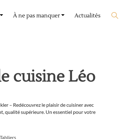
Mon compte
🛒 0 produit(s) :
0,00
€
À ne pas manquer
Actualités
Lancer la recherche
de cuisine Léo
kler – Redécouvrez le plaisir de cuisiner avec
nt, qualité supérieure. Un essentiel pour votre
Tabliers