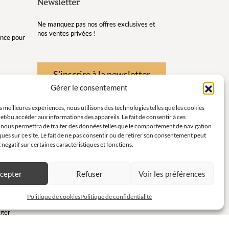
Newsletter
Ne manquez pas nos offres exclusives et
nos ventes privées !
gance pour
S'inscrire à la newsletter
Gérer le consentement
re et de
es meilleures expériences, nous utilisons des technologies telles que les cookies
et/ou accéder aux informations des appareils. Le fait de consentir à ces
té pour
 nous permettra de traiter des données telles que le comportement de navigation
ques sur ce site. Le fait de ne pas consentir ou de retirer son consentement peut
instants
t négatif sur certaines caractéristiques et fonctions.
ort en
cepter
Refuser
Voir les préférences
c
Politique de cookies
Politique de confidentialité
ager
pour des