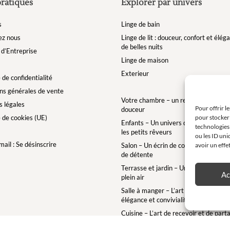
pratiques
Explorer par univers
s
Linge de bain
ez nous
Linge de lit : douceur, confort et élé
de belles nuits
d’Entreprise
Linge de maison
Exterieur
 de confidentialité
ns générales de vente
Votre chambre – un refuge de bien-êt
 légales
Pour offrir l
douceur
e de cookies (UE)
pour stocker 
Enfants – Un univers doux et enchan
technologies
les petits rêveurs
ou les ID uni
ail : Se désinscrire
Salon – Un écrin de confort pour des 
avoir un effe
de détente
Terrasse et jardin – Une bulle de conf
Ac
plein air
Salle à manger – L’art de la table ave
élégance et convivialité
Cuisine – L’art de recevoir et de part
Salle de bain – Un cocon de douceur 