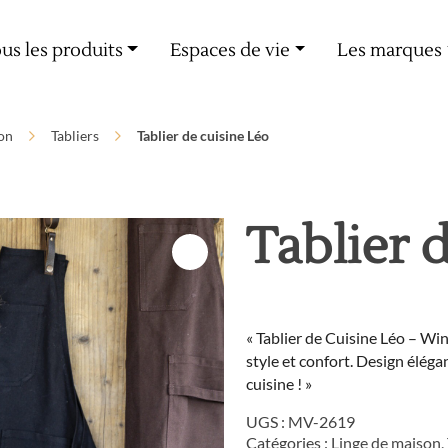
Livraison offerte dès 60€ d'achat
us les produits
Espaces de vie
Les marques
on
Tabliers
Tablier de cuisine Léo
Tablier 
« Tablier de Cuisine Léo – Win
style et confort. Design éléga
cuisine ! »
UGS :
MV-2619
Catégories :
Linge de maison
,