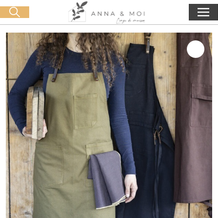
Consegna gratuita a partire da 60€ di acquisto
🛒 0 produit(s) :
0,00
€
Lancia la ricerca