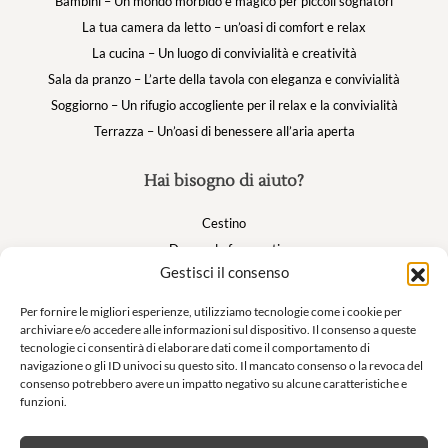
Bambini – Un mondo morbido e magico per piccoli sognatori
La tua camera da letto – un’oasi di comfort e relax
La cucina – Un luogo di convivialità e creatività
Sala da pranzo – L’arte della tavola con eleganza e convivialità
Soggiorno – Un rifugio accogliente per il relax e la convivialità
Terrazza – Un’oasi di benessere all’aria aperta
Hai bisogno di aiuto?
Cestino
Domande frequenti
Gestisci il consenso
Il mio account
Per fornire le migliori esperienze, utilizziamo tecnologie come i cookie per
archiviare e/o accedere alle informazioni sul dispositivo. Il consenso a queste
Suivez nous
tecnologie ci consentirà di elaborare dati come il comportamento di
navigazione o gli ID univoci su questo sito. Il mancato consenso o la revoca del
consenso potrebbero avere un impatto negativo su alcune caratteristiche e
funzioni.