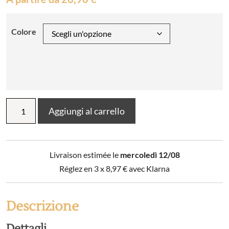
Colore
Grembiule
Aggiungi al carrello
da
cucina
Léo
quantità
Livraison estimée le
mercoledì 12/08
Réglez en 3 x
8,97
€
avec Klarna
Descrizione
Dettagli