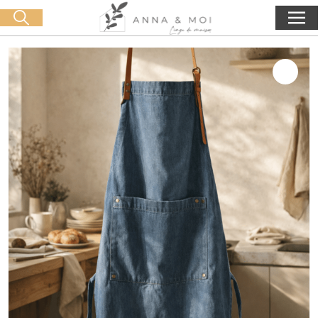
Livraison offerte dès 60€ d'achat
🛒 0 produit(s) :
0,00
€
Lancer la recherche