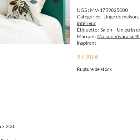
UGS :
MV-1759025000
Catégories :
Linge de maison
,
intérieur
Étiquette :
Salon – Un écrin d
Marque :
Maison Vivaraise ® 
inspirant
97,90
€
Rupture de stock
5 x 200