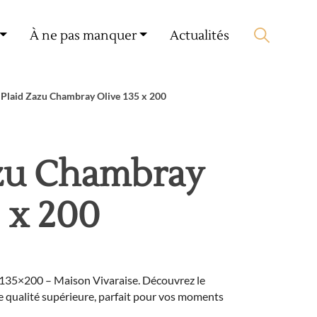
Mon compte
🛒 0 produit(s) :
0,00
€
À ne pas manquer
Actualités
Lancer la recherche
Plaid Zazu Chambray Olive 135 x 200
azu Chambray
5 x 200
 135×200 – Maison Vivaraise. Découvrez le
de qualité supérieure, parfait pour vos moments