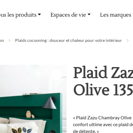
Livraison offerte dès 60€ d'achat
us les produits
Espaces de vie
Les marques
on
Plaids cocooning : douceur et chaleur pour votre intérieur
Plaid Z
Olive 13
« Plaid Zazu Chambray Olive
confort ultime avec ce plaid 
de détente. »