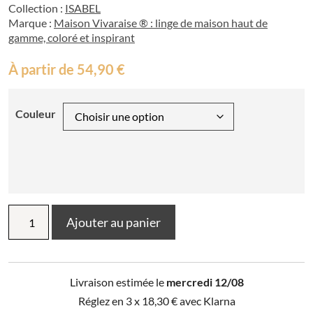
Collection :
ISABEL
Marque :
Maison Vivaraise ® : linge de maison haut de
gamme, coloré et inspirant
À partir de
54,90
€
Couleur
quantité
Ajouter au panier
de
Plaid
uni
recyclé
Livraison estimée le
mercredi 12/08
Isabel
130
Réglez en 3 x
18,30
€
avec Klarna