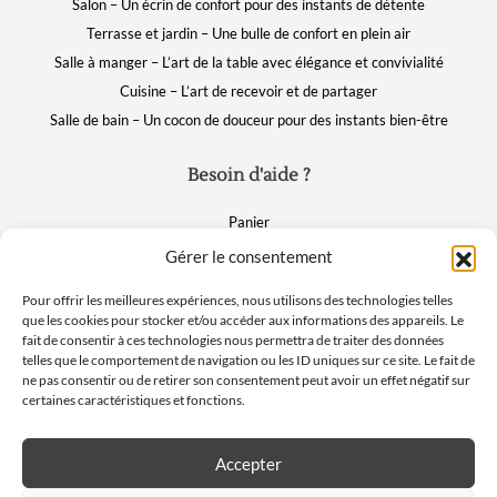
Salon – Un écrin de confort pour des instants de détente
Terrasse et jardin – Une bulle de confort en plein air
Salle à manger – L’art de la table avec élégance et convivialité
Cuisine – L’art de recevoir et de partager
Salle de bain – Un cocon de douceur pour des instants bien-être
Besoin d'aide ?
Panier
FAQ
Gérer le consentement
Mon compte
Pour offrir les meilleures expériences, nous utilisons des technologies telles
que les cookies pour stocker et/ou accéder aux informations des appareils. Le
fait de consentir à ces technologies nous permettra de traiter des données
Suivez nous
telles que le comportement de navigation ou les ID uniques sur ce site. Le fait de
ne pas consentir ou de retirer son consentement peut avoir un effet négatif sur
certaines caractéristiques et fonctions.
Accepter
Newsletter