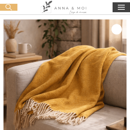
Livraison offerte dès 60€ d'achat
🛒 0 produit(s) :
0,00
€
Lancer la recherche